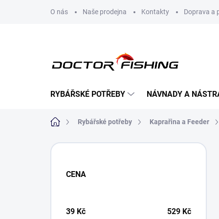
Přejít
O nás
Naše prodejna
Kontakty
Doprava a 
na
obsah
RYBÁŘSKÉ POTŘEBY
NÁVNADY A NÁSTR
Domů
Rybářské potřeby
Kaprařina a Feeder
P
o
s
CENA
t
r
a
n
39
Kč
529
Kč