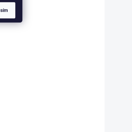
cm,
rig Predator 9,5cm, 2ks
189 Kč
asím
etail
Detail
 ESHOPU
SKLADEM V ESHOPU
(>5 KS)
(>5 KS)