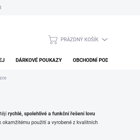
d
Obchodní podmínky
Podmínky ochrany osobních údajů
Bl
PRÁZDNÝ KOŠÍK
NÁKUPNÍ
KOŠÍK
EJ
DÁRKOVÉ POUKAZY
OBCHODNÍ PODMÍNKY
K
zce
tějí
rychlé, spolehlivé a funkční řešení lovu
k okamžitému použití a vyrobené z kvalitních