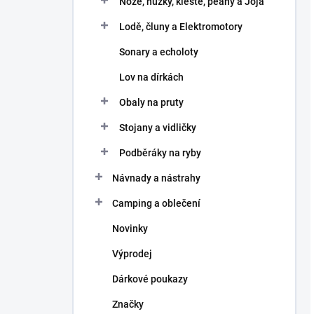
Nože, nůžky, kleště, peany a Joja
Lodě, čluny a Elektromotory
Sonary a echoloty
Lov na dírkách
Obaly na pruty
Stojany a vidličky
Podběráky na ryby
Návnady a nástrahy
Camping a oblečení
Novinky
Výprodej
Dárkové poukazy
Značky