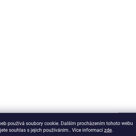
Detail
D
SKLADEM V ESHOPU
SKLADEM V
(>5 KS)
Carp´R´Us Hotový
Carp´R´Us Hotov
web používá soubory cookie. Dalším procházením tohoto webu
návazec Ready Ronnie
návazec Ready R
jete souhlas s jejich používáním.. Více informací
zde
.