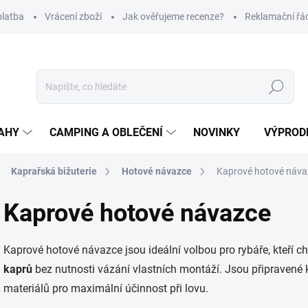
platba
Vrácení zboží
Jak ověřujeme recenze?
Reklamační řá
Hledat
AHY
CAMPING A OBLEČENÍ
NOVINKY
VÝPROD
Kaprařská bižuterie
Hotové návazce
Kaprové hotové náva
Kaprové hotové návazce
Kaprové hotové návazce jsou ideální volbou pro rybáře, kteří ch
kaprů
bez nutnosti vázání vlastních montáží. Jsou připravené 
materiálů pro maximální účinnost při lovu.