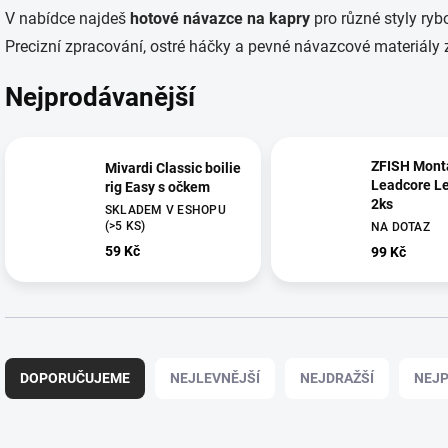
V nabídce najdeš
hotové návazce na kapry
pro různé styly rybo
Precizní zpracování, ostré háčky a pevné návazcové materiály z
Nejprodávanější
ZFISH Mont
Mivardi Classic boilie
Leadcore Le
rig Easy s očkem
2ks
SKLADEM V ESHOPU
(>5 KS)
NA DOTAZ
59 Kč
99 Kč
Ř
a
DOPORUČUJEME
NEJLEVNĚJŠÍ
NEJDRAŽŠÍ
NEJP
z
e
n