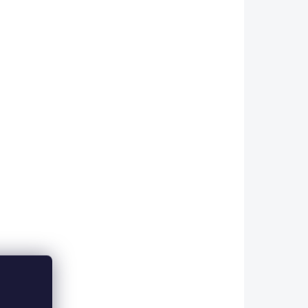
etail
Detail
 ESHOPU
SKLADEM V ESHOPU
(>5 KS)
(>5 KS)
ý
Carp´R´Us Hotový
onnie
návazec Ready Ronnie