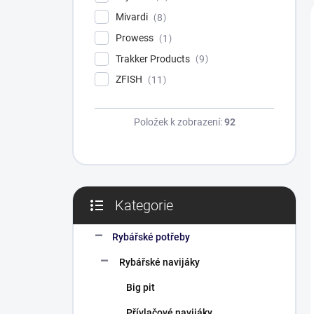
Mivardi
8
Prowess
1
Trakker Products
9
ZFISH
11
Položek k zobrazení:
92
Kategorie
Přeskočit
kategorie
Rybářské potřeby
Rybářské navijáky
Big pit
Přívlačové navijáky