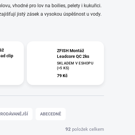
lovu, vhodné pro lov na boilies, pelety i kukuřici.
ajišťují jistý zásek a vysokou úspěšnost u vody.
áž
ZFISH Montáž
ad clip
Leadcore QC 2ks
SKLADEM V ESHOPU
(>5 KS)
79 Kč
RODÁVANĚJŠÍ
ABECEDNĚ
92
položek celkem