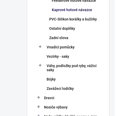
Feederové hotové návazce
Kaprové hotové návazce
PVC-Silikon korálky a bužírky
Ostatní doplňky
Zadní olova
Vnadící pomůcky
Vezírky - saky
Váhy, podložky pod ryby, vážicí
saky
Bójky
Zavážecí lodičky
Dravci
Nosiče výbavy