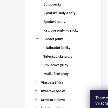
Bolognesky
Rybářské sady a sety
Spodové pruty
Kaprové pruty - děličky
Feeder pruty
Náhradní špičky
Teleskopické pruty
Přívlačové pruty
Muškařské pruty
Vlasce a šňůry
Rybářské háčky
Tento 
Krmítka a olova
vyjadřu