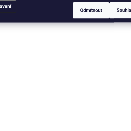
Rig Centurion 2ks
rig Predator 16,5
avení
2ks
189 Kč
189 Kč
Odmítnout
Souhl
Detail
D
SKLADEM V ESHOPU
SKLADEM V
(>5 KS)