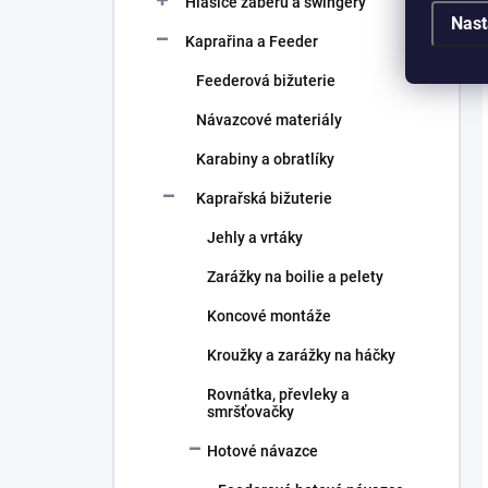
Hlásiče záběru a swingery
Nast
Kaprařina a Feeder
Feederová bižuterie
Návazcové materiály
Karabiny a obratlíky
Kaprařská bižuterie
Jehly a vrtáky
Zarážky na boilie a pelety
Koncové montáže
Kroužky a zarážky na háčky
Rovnátka, převleky a
smršťovačky
Hotové návazce