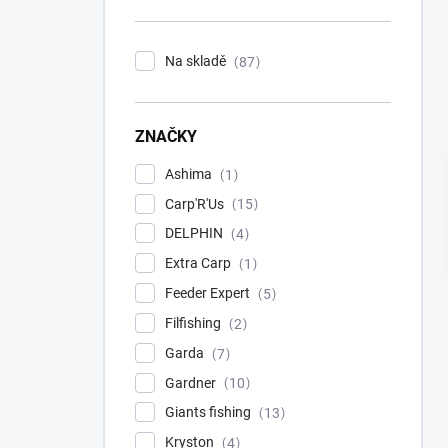
n
í
p
Na skladě
87
a
n
e
ZNAČKY
l
Ashima
1
Carp'R'Us
15
DELPHIN
4
Extra Carp
1
Feeder Expert
5
Filfishing
2
Garda
7
Gardner
10
Giants fishing
13
Kryston
4