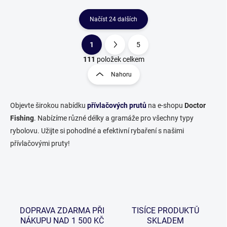
Načíst 24 dalších
1
5
O
S
v
t
111
položek celkem
l
r
Nahoru
á
á
d
n
a
k
c
Objevte širokou nabídku
přívlačových prutů
na e-shopu
Doctor
o
í
Fishing
. Nabízíme různé délky a gramáže pro všechny typy
p
v
rybolovu. Užijte si pohodlné a efektivní rybaření s našimi
r
á
přívlačovými pruty!
v
n
k
í
y
v
ý
p
i
DOPRAVA ZDARMA PŘI
TISÍCE PRODUKTŮ
s
NÁKUPU NAD 1 500 KČ
SKLADEM
u