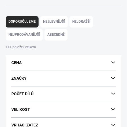
Ř
a
DOPORUČUJEME
NEJLEVNĚJŠÍ
NEJDRAŽŠÍ
z
e
NEJPRODÁVANĚJŠÍ
ABECEDNĚ
n
í
111
položek celkem
p
r
CENA
o
d
u
ZNAČKY
k
t
POČET DÍLŮ
ů
VELIKOST
VRHACÍ ZÁTĚŽ