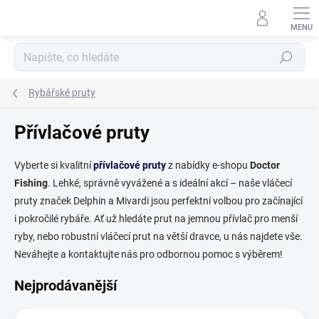
Přejít
na
obsah
Hledat
Rybářské pruty
Přívlačové pruty
Vyberte si kvalitní
přívlačové pruty
z nabídky e-shopu
Doctor
Fishing
. Lehké, správně vyvážené a s ideální akcí – naše vláčecí
pruty značek Delphin a Mivardi jsou perfektní volbou pro začínající
i pokročilé rybáře. Ať už hledáte prut na jemnou přívlač pro menší
ryby, nebo robustní vláčecí prut na větší dravce, u nás najdete vše.
Neváhejte a kontaktujte nás pro odbornou pomoc s výběrem!
Nejprodávanější