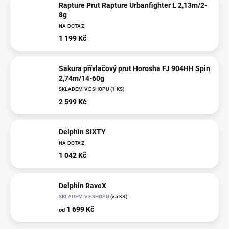
Rapture Prut Rapture Urbanfighter L 2,13m/2-
8g
NA DOTAZ
1 199 Kč
Sakura přívlačový prut Horosha FJ 904HH Spin
2,74m/14-60g
SKLADEM V ESHOPU
(1 KS)
2 599 Kč
Delphin SIXTY
NA DOTAZ
1 042 Kč
Delphin RaveX
SKLADEM V ESHOPU
(>5 KS)
1 699 Kč
od