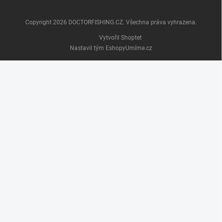
Copyright 2026
DOCTORFISHING.CZ
. Všechna práva vyhrazena.
Vytvořil Shoptet
Nastavil tým EshopyUmíme.cz