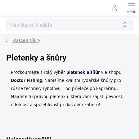
Přejít
na
obsah
Hledat
Vlasce a šňůry
Pletenky a šnůry
Prozkoumejte široký výběr
pletenek a šňůr
v e-shopu
Doctor Fishing
. Nabízíme kvalitní rybářské šňůry pro
různé techniky rybolovu – od přívlače po kaprařinu.
Najděte tu pravou pletenku, která vám zajistí pevnost,
odolnost a spolehlivost při každém záběru!