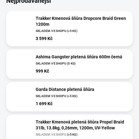
Nejprodávanější
Trakker Kmenová šňůra Dropcore Braid Green
1200m
SKLADEM V ESHOPU
(>5 KS)
3 599 Kč
Ashima Gangster pletená šňůra 600m černá
SKLADEM V ESHOPU
(5 KS)
999 Kč
Garda Distance pletená šňůra
SKLADEM V ESHOPU
(>5 KS)
1 699 Kč
Trakker Kmenová pletená šňůra Propel Braid
31lb, 13.8kg, 0,26mm, 1200m, UV-Yellow
SKLADEM V ESHOPU
(>5 KS)