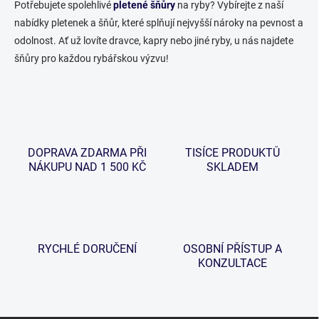
k
c
Potřebujete spolehlivé
pletené šňůry
na ryby? Vybírejte z naší
o
í
nabídky pletenek a šňůr, které splňují nejvyšší nároky na pevnost a
p
v
odolnost. Ať už lovíte dravce, kapry nebo jiné ryby, u nás najdete
r
á
šňůry pro každou rybářskou výzvu!
v
n
k
í
y
v
ý
p
i
DOPRAVA ZDARMA PŘI
TISÍCE PRODUKTŮ
s
NÁKUPU NAD 1 500 KČ
SKLADEM
u
RYCHLÉ DORUČENÍ
OSOBNÍ PŘÍSTUP A
KONZULTACE