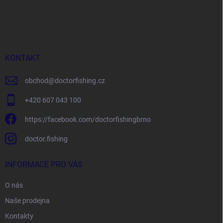
Z
á
p
a
t
í
KONTAKT
obchod
@
doctorfishing.cz
+420 607 043 100
https://facebook.com/doctorfishingbrno
doctor.fishing
INFORMACE PRO VÁS
O nás
Naše prodejna
Kontakty