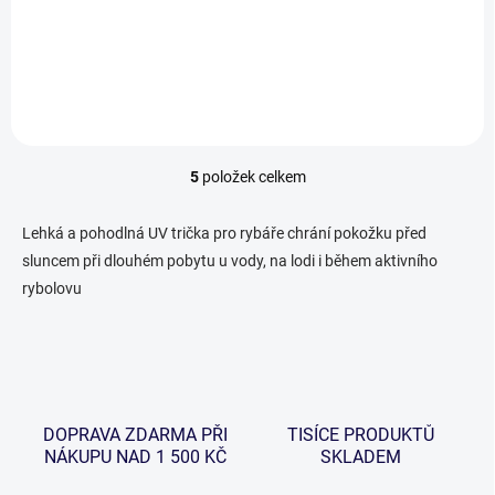
a kapucí, které má ochranný
filtr UPF50+ a poskytuje
maximální ochranu proti
škodlivým slunečním
paprskům, takže se můžete
soustředit na rybolov bez...
5
položek celkem
O
v
l
Lehká a pohodlná UV trička pro rybáře chrání pokožku před
á
sluncem při dlouhém pobytu u vody, na lodi i během aktivního
d
rybolovu
a
c
í
p
r
v
k
DOPRAVA ZDARMA PŘI
TISÍCE PRODUKTŮ
y
NÁKUPU NAD 1 500 KČ
SKLADEM
v
ý