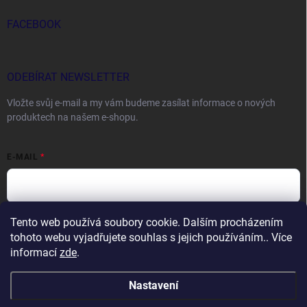
FACEBOOK
ODEBÍRAT NEWSLETTER
Vložte svůj e-mail a my vám budeme zasílat informace o nových
produktech na našem e-shopu.
E-MAIL
Tento web používá soubory cookie. Dalším procházením
Vložením e-mailu souhlasíte s
podmínkami ochrany osobních údajů
tohoto webu vyjadřujete souhlas s jejich používáním.. Více
Přihlásit se
informací
zde
.
Nastavení