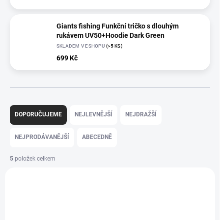
Giants fishing Funkční tričko s dlouhým
rukávem UV50+Hoodie Dark Green
SKLADEM V ESHOPU
(>5 KS)
699 Kč
Ř
a
DOPORUČUJEME
NEJLEVNĚJŠÍ
NEJDRAŽŠÍ
z
e
NEJPRODÁVANĚJŠÍ
ABECEDNĚ
n
í
5
položek celkem
p
V
r
ý
o
p
d
i
u
s