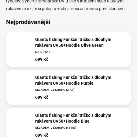
rybolov. Vyberte si rybářské UV tričko s krátkým nebo dlouhým
rukávem a užijte si pobyt u vody s lepší ochranou před sluncem.
Nejprodávanější
Giants fishing Funkční tričko s dlouhým
rukávem UV50+Hoodie Olive Green
NA DOTAZ
699 Kč
Giants fishing Funkční tričko s dlouhým
rukávem UV50+Hoodie Purple
SKLADEM V ESHOPU
(2 KS)
699 Kč
Giants fishing Funkční tričko s dlouhým
rukávem UV50+Hoodie Blue
SKLADEM V ESHOPU
(>5 KS)
699 Kč