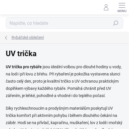
Přejít
na
obsah
Hledat
Rybářské oblečení
UV trička
UV trička pro rybáře
jsou ideální volbou pro dlouhé hodiny u vody,
na lodi i při lovu z břehu. Při rybaření je pokožka vystavena slunci
často celý den, proto je kvalitní tričko s UV ochranou praktickým
doplňkem výbavy každého rybáře. Pomáhá chránit před UV
zářením, je lehké, pohodlné a vhodné i do teplého počasí.
Díky rychleschnoucím a prodyšným materiálům poskytují UV
trička komfort při aktivním pohybu i během dlouhého čekání na
záběr. Hodí se na přívlač, kaprařinu, muškaření, lov z lodě i mořský