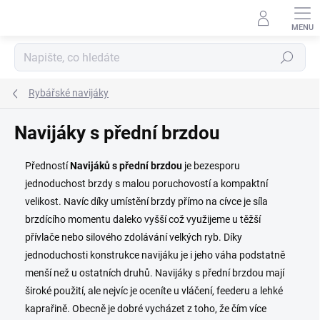
Přejít
na
obsah
Hledat
Rybářské navijáky
Navijáky s přední brzdou
Předností
Navijáků s přední brzdou
je bezesporu
jednoduchost brzdy s malou poruchovostí a kompaktní
velikost. Navíc díky umístění brzdy přímo na cívce je síla
brzdícího momentu daleko vyšší což využijeme u těžší
přívlače nebo silového zdolávání velkých ryb. Díky
jednoduchosti konstrukce navijáku je i jeho váha podstatně
menší než u ostatních druhů. Navijáky s přední brzdou mají
široké použití, ale nejvíc je oceníte u vláčení, feederu a lehké
kaprařině. Obecně je dobré vycházet z toho, že čím více