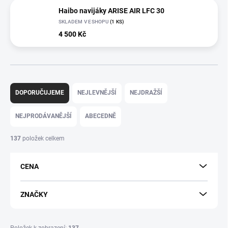
Haibo navijáky ARISE AIR LFC 30
SKLADEM V ESHOPU
(1 KS)
4 500 Kč
Ř
a
DOPORUČUJEME
NEJLEVNĚJŠÍ
NEJDRAŽŠÍ
z
e
NEJPRODÁVANĚJŠÍ
ABECEDNĚ
n
í
137
položek celkem
p
r
CENA
o
d
u
ZNAČKY
k
t
ů
Položek k zobrazení:
137