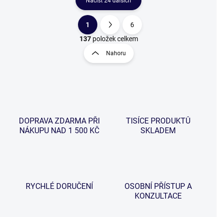
Načíst 24 dalších
1
6
O
S
v
t
137
položek celkem
l
r
Nahoru
á
á
d
n
a
k
c
o
í
p
v
r
á
v
DOPRAVA ZDARMA PŘI
TISÍCE PRODUKTŮ
n
k
NÁKUPU NAD 1 500 KČ
SKLADEM
í
y
v
ý
p
i
s
RYCHLÉ DORUČENÍ
OSOBNÍ PŘÍSTUP A
u
KONZULTACE