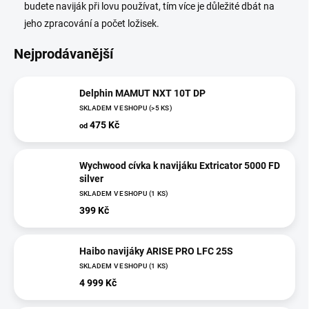
budete naviják při lovu používat, tím více je důležité dbát na
jeho zpracování a počet ložisek.
Nejprodávanější
Delphin MAMUT NXT 10T DP
SKLADEM V ESHOPU
(>5 KS)
475 Kč
od
Wychwood cívka k navijáku Extricator 5000 FD
silver
SKLADEM V ESHOPU
(1 KS)
399 Kč
Haibo navijáky ARISE PRO LFC 25S
SKLADEM V ESHOPU
(1 KS)
4 999 Kč