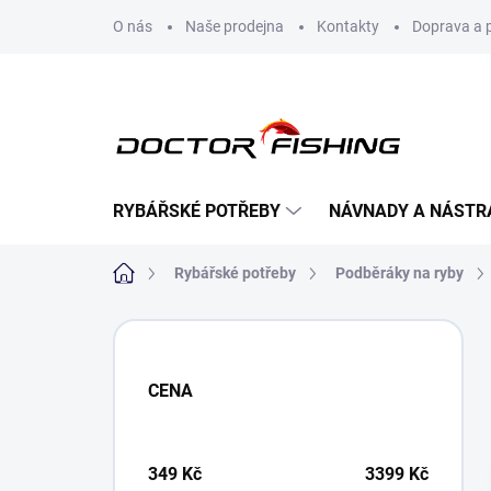
Přejít
O nás
Naše prodejna
Kontakty
Doprava a 
na
obsah
RYBÁŘSKÉ POTŘEBY
NÁVNADY A NÁSTR
Domů
Rybářské potřeby
Podběráky na ryby
P
o
s
CENA
t
r
a
n
349
Kč
3399
Kč