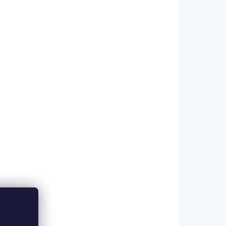
u
,
u a
m...
A DOTAZ
SKLADEM V ESHOPU
(4 KS)
Snowbee Podběrák
Folding Head River Net