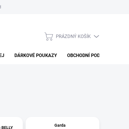
d
Obchodní podmínky
Podmínky ochrany osobních údajů
Bl
PRÁZDNÝ KOŠÍK
NÁKUPNÍ
KOŠÍK
EJ
DÁRKOVÉ POUKAZY
OBCHODNÍ PODMÍNKY
K
Garda
 BELLY