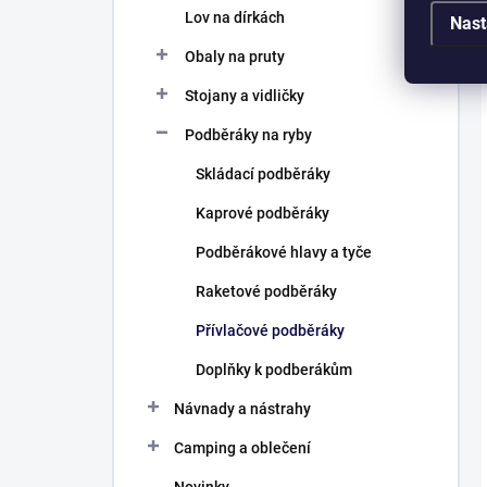
Lov na dírkách
Nast
Obaly na pruty
Stojany a vidličky
Podběráky na ryby
Skládací podběráky
Kaprové podběráky
Podběrákové hlavy a tyče
Raketové podběráky
Přívlačové podběráky
Doplňky k podberákům
Návnady a nástrahy
Camping a oblečení
Novinky