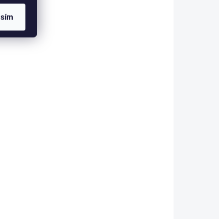
with Fixed Handle - 46
x 38cm
asím
1 199 Kč
etail
Do košíku
hlavní
Vynikající podběrák na řeky,
í se
kdy potřeba delší rukojeť není
u,
v tomto případě žádný
problém.
rybě.