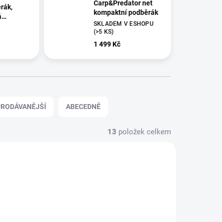
Carp&Predator net
rák,
kompaktní podběrák
á
SKLADEM V ESHOPU
ukojeť,
(>5 KS)
nko
1 499 Kč
RODÁVANĚJŠÍ
ABECEDNĚ
13
položek celkem