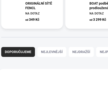
ORIGINÁLNÍ SÍTĚ
BOAT podbě
FENCL
prodloužen
karbonová r
NA DOTAZ
NA DOTAZ
pojistné la
349 Kč
3 299 Kč
od
od
Ř
a
DOPORUČUJEME
NEJLEVNĚJŠÍ
NEJDRAŽŠÍ
NEJP
z
e
n
í
V
p
ý
r
p
o
i
d
s
u
p
k
r