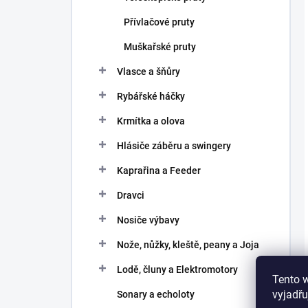
Přívlačové pruty
Muškařské pruty
Vlasce a šňůry
Rybářské háčky
Krmítka a olova
Hlásiče záběru a swingery
Kaprařina a Feeder
Dravci
Nosiče výbavy
Nože, nůžky, kleště, peany a Joja
Lodě, čluny a Elektromotory
Tento 
vyjadřu
Sonary a echoloty