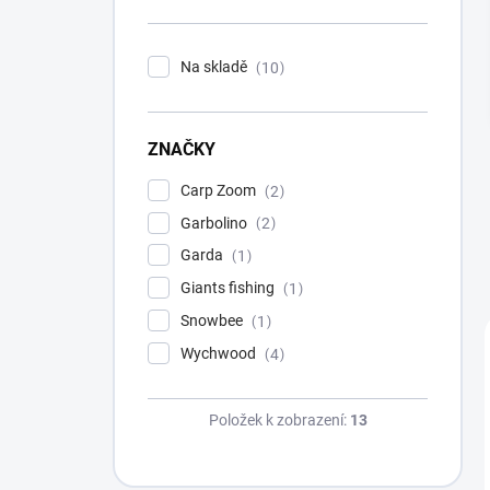
n
í
p
Na skladě
10
a
n
e
ZNAČKY
l
Carp Zoom
2
Garbolino
2
Garda
1
Giants fishing
1
Snowbee
1
Wychwood
4
Položek k zobrazení:
13