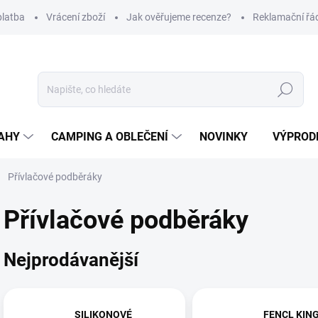
platba
Vrácení zboží
Jak ověřujeme recenze?
Reklamační řá
Hledat
AHY
CAMPING A OBLEČENÍ
NOVINKY
VÝPROD
Přívlačové podběráky
Přívlačové podběráky
Nejprodávanější
SILIKONOVÉ
FENCL KING