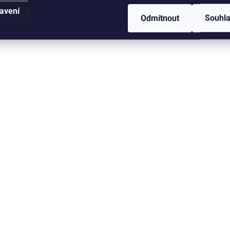
Landing Net 1,2m,
349 Kč
avení
od
50cm
Odmítnout
Souhl
349 Kč
D
Do košíku
Kvalitní silikonová síť, 
Sklopný přívlačový podběrák,
přednosti jsou: nechytaj
který je osazen přezkou k
háčky, nenasákává vod
snadnému zavěšení na vestu
neabsorbuje pachy a
či bundu.
je extrémně šetrná k 