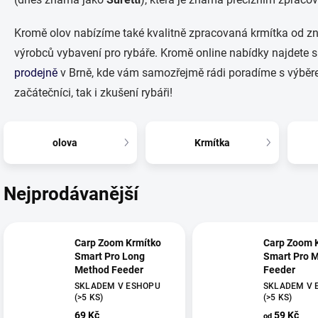
Kromě olov nabízíme také kvalitně zpracovaná krmítka od zn
výrobců vybavení pro rybáře.
Kromě online nabídky najdete s
prodejně
v Brně, kde vám samozřejmě rádi poradíme s výběr
začátečníci, tak i zkušení rybáři!
olova
Krmítka
Nejprodávanější
Carp Zoom Krmítko
Carp Zoom 
Smart Pro Long
Smart Pro 
Method Feeder
Feeder
SKLADEM V ESHOPU
SKLADEM V 
(>5 KS)
(>5 KS)
69 Kč
59 Kč
od