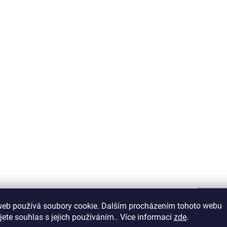
SKLADEM V ESHOPU
SKLADEM V
(>5 KS)
Carp Zoom Forma F2
Carp Zoom Forma
Method Rubber Mould
Method Rubber M
29 Kč
39 Kč
Do košíku
Do košíku
web používá soubory cookie. Dalším procházením tohoto webu
jete souhlas s jejich používáním.. Více informací
zde
.