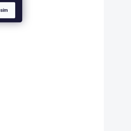
asím
 ESHOPU
SKLADEM V ESHOPU
(>5 KS)
(>5 KS)
ko
Carp Zoom Krmítko
ket -
Fanatic Method Feeder
s vodičem
62 Kč
od
etail
Detail