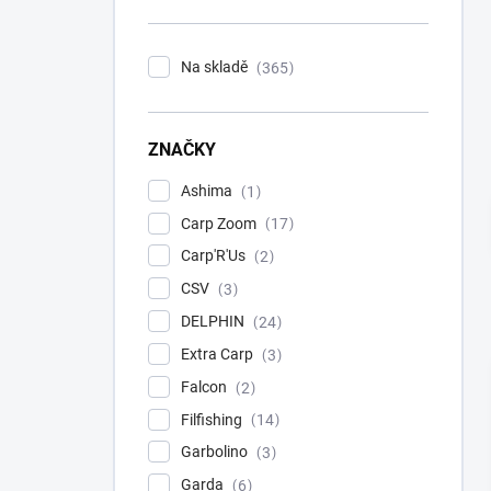
n
í
p
Na skladě
365
a
n
e
ZNAČKY
l
Ashima
1
Carp Zoom
17
Carp'R'Us
2
CSV
3
DELPHIN
24
Extra Carp
3
Falcon
2
Filfishing
14
Garbolino
3
Garda
6