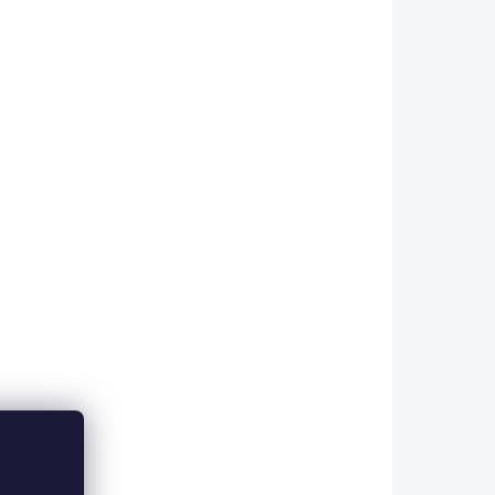
 ESHOPU
SKLADEM V ESHOPU
(>5 KS)
(4 KS)
 F3
Carp Zoom Forma
ould
Fanatic Method Feeder
Mould
55 Kč
Do košíku