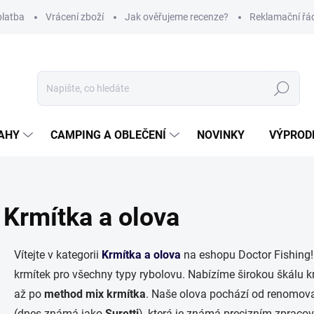
platba
Vrácení zboží
Jak ověřujeme recenze?
Reklamační řá
Hledat
AHY
CAMPING A OBLEČENÍ
NOVINKY
VÝPROD
Krmítka a olova
Vítejte v kategorii
Krmítka a olova
na eshopu Doctor Fishing!
krmítek pro všechny typy rybolovu. Nabízíme širokou škálu k
až po
method mix krmítka
. Naše olova pochází od renomova
(dnes známá jako
Suretti
), která je známá precizním zpraco