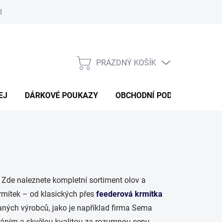
d
Obchodní podmínky
Podmínky ochrany osobních údajů
Bl
PRÁZDNÝ KOŠÍK
NÁKUPNÍ
KOŠÍK
EJ
DÁRKOVÉ POUKAZY
OBCHODNÍ PODMÍNKY
K
 Zde naleznete kompletní sortiment olov a
rmítek – od klasických přes
feederová krmítka
ných výrobců, jako je například firma Sema
váním a skvělou kvalitou za rozumnou cenu.