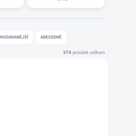
RODÁVANĚJŠÍ
ABECEDNĚ
374
položek celkem
 ESHOPU
SKLADEM V ESHOPU
(>5 KS)
(>5 KS)