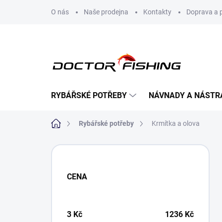
Přejít
O nás
Naše prodejna
Kontakty
Doprava a 
na
obsah
RYBÁŘSKÉ POTŘEBY
NÁVNADY A NÁSTR
Domů
Rybářské potřeby
Krmítka a olova
P
o
s
CENA
t
r
a
n
3
Kč
1236
Kč