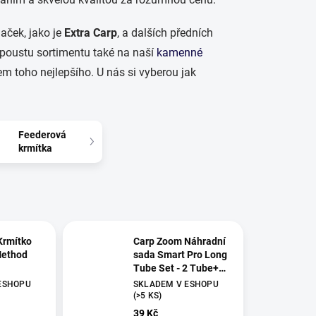
aček, jako je
Extra Carp
, a dalších předních
poustu sortimentu také na naší
kamenné
em toho nejlepšího.
U nás si vyberou jak
Feederová
krmítka
Krmítko
Carp Zoom Náhradní
Method
sada Smart Pro Long
Tube Set - 2 Tube+2
Arrow Tail Rubber
ESHOPU
SKLADEM V ESHOPU
(>5 KS)
39 Kč