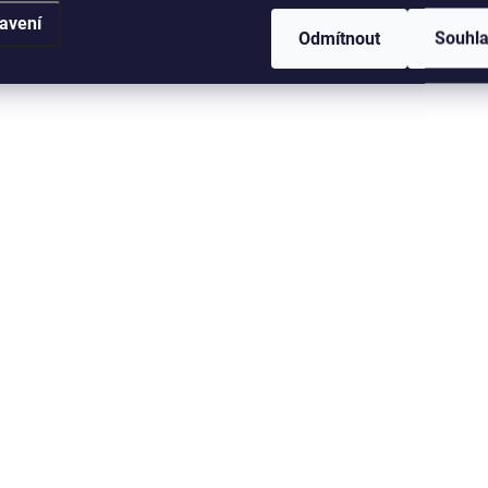
avení
Odmítnout
Souhl
SKLADEM V ESHOPU
SKLADEM V
(>5 KS)
Carp Zoom Krmítko
Carp Zoom Krmít
Bomber Basket - 1 ks
Bullet Feeder Bas
1 ks
77 Kč
od
59 Kč
od
Detail
D