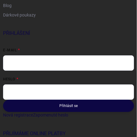
Blog
Dárkové poukazy
PŘIHLÁŠENÍ
E-MAIL
HESLO
Přihlásit se
Nová registrace
Zapomenuté heslo
PŘIJÍMÁME ONLINE PLATBY