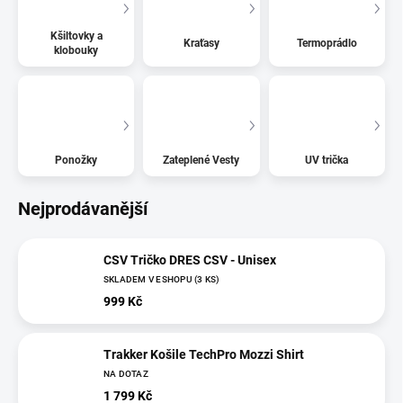
Kšiltovky a
Kraťasy
Termoprádlo
klobouky
Ponožky
Zateplené Vesty
UV trička
Nejprodávanější
CSV Tričko DRES CSV - Unisex
SKLADEM V ESHOPU
(3 KS)
999 Kč
Trakker Košile TechPro Mozzi Shirt
NA DOTAZ
1 799 Kč