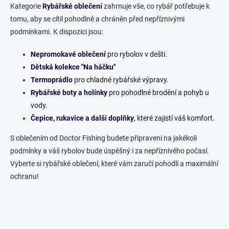
k
c
Kategorie
Rybářské oblečení
zahrnuje vše, co rybář potřebuje k
o
í
tomu, aby se cítil pohodlně a chráněn před nepříznivými
p
v
podmínkami. K dispozici jsou:
r
á
v
n
Nepromokavé oblečení
pro rybolov v dešti.
k
í
y
Dětská kolekce "Na háčku"
v
Termoprádlo
pro chladné rybářské výpravy.
ý
Rybářské boty a holínky
pro pohodlné brodění a pohyb u
p
i
vody.
s
Čepice, rukavice a další doplňky
, které zajistí váš komfort.
u
S oblečením od Doctor Fishing budete připraveni na jakékoli
podmínky a váš rybolov bude úspěšný i za nepříznivého počasí.
Vyberte si rybářské oblečení, které vám zaručí pohodlí a maximální
ochranu!