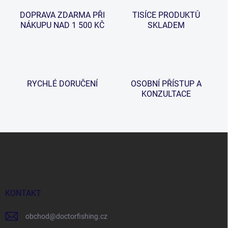
DOPRAVA ZDARMA PŘI
TISÍCE PRODUKTŮ
NÁKUPU NAD 1 500 KČ
SKLADEM
RYCHLÉ DORUČENÍ
OSOBNÍ PŘÍSTUP A
KONZULTACE
Z
á
p
a
t
í
KONTAKT
obchod
@
doctorfishing.cz