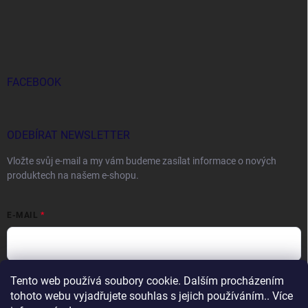
FACEBOOK
ODEBÍRAT NEWSLETTER
Vložte svůj e-mail a my vám budeme zasílat informace o nových
produktech na našem e-shopu.
E-MAIL
Tento web používá soubory cookie. Dalším procházením
Vložením e-mailu souhlasíte s
podmínkami ochrany osobních údajů
tohoto webu vyjadřujete souhlas s jejich používáním.. Více
Přihlásit se