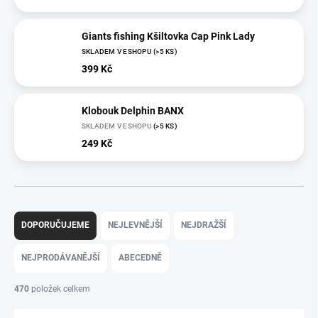
Giants fishing Kšiltovka Cap Pink Lady
SKLADEM V ESHOPU
(>5 KS)
399 Kč
Klobouk Delphin BANX
SKLADEM V ESHOPU
(>5 KS)
249 Kč
Ř
a
DOPORUČUJEME
NEJLEVNĚJŠÍ
NEJDRAŽŠÍ
z
e
NEJPRODÁVANĚJŠÍ
ABECEDNĚ
n
í
470
položek celkem
p
r