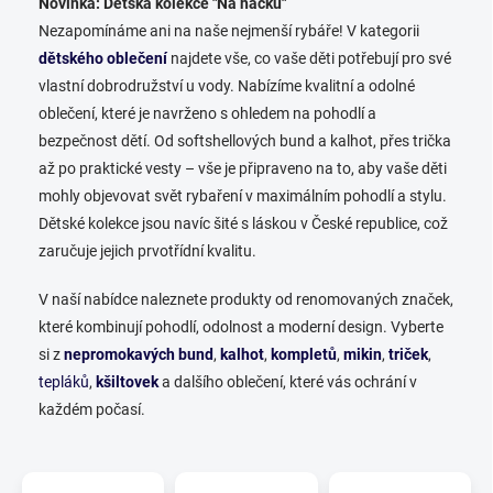
Novinka: Dětská kolekce "Na háčku"
Nezapomínáme ani na naše nejmenší rybáře! V kategorii
dětského oblečení
najdete vše, co vaše děti potřebují pro své
vlastní dobrodružství u vody. Nabízíme kvalitní a odolné
oblečení, které je navrženo s ohledem na pohodlí a
bezpečnost dětí. Od softshellových bund a kalhot, přes trička
až po praktické vesty – vše je připraveno na to, aby vaše děti
mohly objevovat svět rybaření v maximálním pohodlí a stylu.
Dětské kolekce jsou navíc šité s láskou v České republice, což
zaručuje jejich prvotřídní kvalitu.
V naší nabídce naleznete produkty od renomovaných značek,
které kombinují pohodlí, odolnost a moderní design. Vyberte
si z
nepromokavých bund
,
kalhot
,
kompletů
,
mikin
,
triček
,
tepláků
,
kšiltovek
a dalšího oblečení, které vás ochrání v
každém počasí.