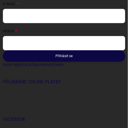
E-MAIL
HESLO
Přihlásit se
Nová registrace
Zapomenuté heslo
PŘIJÍMÁME ONLINE PLATBY
FACEBOOK