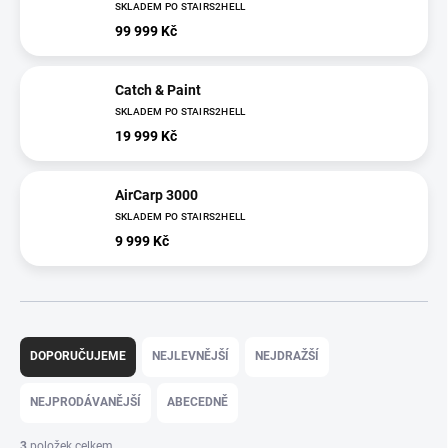
SKLADEM PO STAIRS2HELL
99 999 Kč
Catch & Paint
SKLADEM PO STAIRS2HELL
19 999 Kč
AirCarp 3000
SKLADEM PO STAIRS2HELL
9 999 Kč
Ř
a
DOPORUČUJEME
NEJLEVNĚJŠÍ
NEJDRAŽŠÍ
z
e
NEJPRODÁVANĚJŠÍ
ABECEDNĚ
n
í
3
položek celkem