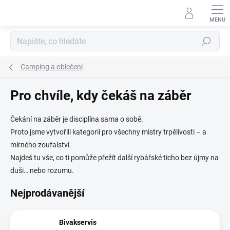
Přejít
na
obsah
Hledat
Camping a oblečení
Pro chvíle, kdy čekáš na záběr
Čekání na záběr je disciplína sama o sobě.
Proto jsme vytvořili kategorii pro všechny mistry trpělivosti – a
mírného zoufalství.
Najdeš tu vše, co ti pomůže přežít další rybářské ticho bez újmy na
duši… nebo rozumu.
Nejprodávanější
Bivakservis