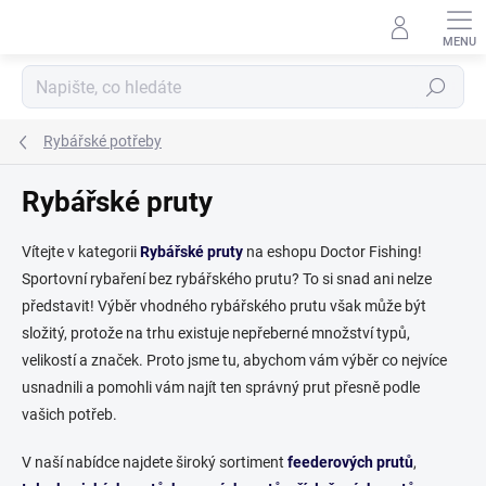
Přejít
na
obsah
Hledat
Rybářské potřeby
Rybářské pruty
Vítejte v kategorii
Rybářské pruty
na eshopu Doctor Fishing!
Sportovní rybaření bez rybářského prutu? To si snad ani nelze
představit! Výběr vhodného rybářského prutu však může být
složitý, protože na trhu existuje nepřeberné množství typů,
velikostí a značek. Proto jsme tu, abychom vám výběr co nejvíce
usnadnili a pomohli vám najít ten správný prut přesně podle
vašich potřeb.
V naší nabídce najdete široký sortiment
feederových prutů
,