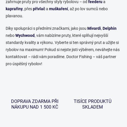
zahrnuje pruty pro všechny styly rybolovu – od
feederu
a
r
á
kaprařiny
, přes
přívlač
a
muškaření
v
, až po lov sumců nebo
n
k
plavanou.
í
y
v
Díky spolupráci s předními značkami, jako jsou
Mivardi
,
Delphin
ý
nebo
Wychwood
, vám nabízíme pruty, které splňují nejvyšší
p
i
standardy kvality a výkonu. Vyberte si ten správný prut a užijte si
s
rybolov na maximum! Pokud si nejste jisti výběrem, neváhejte nás
u
kontaktovat – rádi vám poradíme. Doctor Fishing – váš partner
pro úspěšný rybolov!
DOPRAVA ZDARMA PŘI
TISÍCE PRODUKTŮ
NÁKUPU NAD 1 500 KČ
SKLADEM