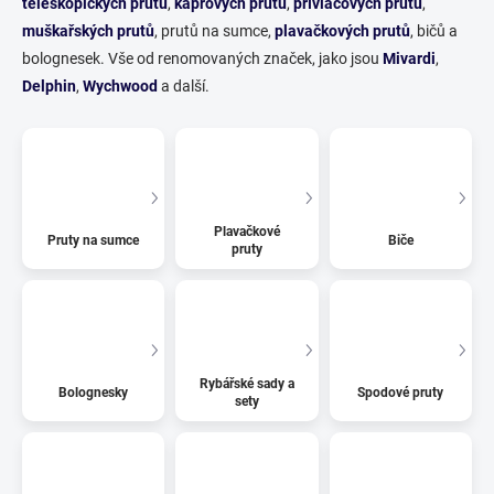
teleskopických prutů
,
kaprových prutů
,
přívlačových prutů
,
muškařských prutů
, prutů na sumce,
plavačkových prutů
, bičů a
bolognesek. Vše od renomovaných značek, jako jsou
Mivardi
,
Delphin
,
Wychwood
a další.
Plavačkové
Pruty na sumce
Biče
pruty
Rybářské sady a
Bolognesky
Spodové pruty
sety