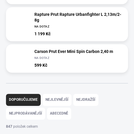
Rapture Prut Rapture Urbanfighter L 2,13m/2-
8g
NA DOTAZ
1 199 Kč
Carson Prut Ever Mini Spin Carbon 2,40 m
NA DOTAZ
599 Kč
Ř
a
DOPORUČUJEME
NEJLEVNĚJŠÍ
NEJDRAŽŠÍ
z
e
NEJPRODÁVANĚJŠÍ
ABECEDNĚ
n
í
847
položek celkem
p