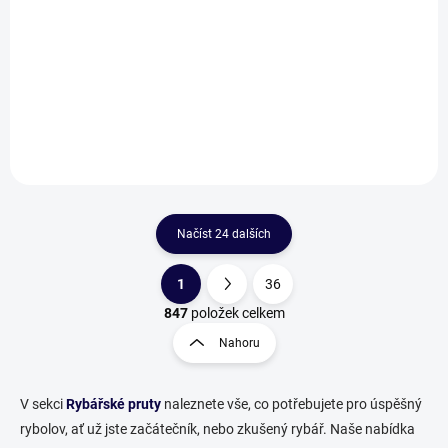
GenerationX
TeleMATCH
1 291 Kč
996 Kč
od
od
Detail
Detail
Načíst 24 dalších
1
36
O
S
v
t
847
položek celkem
l
r
Nahoru
á
á
d
n
a
k
c
V sekci
Rybářské pruty
naleznete vše, co potřebujete pro úspěšný
o
í
rybolov, ať už jste začátečník, nebo zkušený rybář. Naše nabídka
p
v