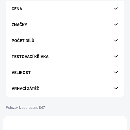
r
CENA
o
d
u
ZNAČKY
k
t
POČET DÍLŮ
ů
TESTOVACÍ KŘIVKA
VELIKOST
VRHACÍ ZÁTĚŽ
Položek k zobrazení:
847
V
ý