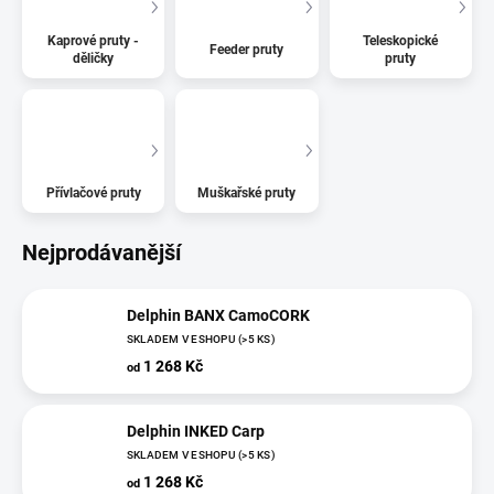
Kaprové pruty -
Teleskopické
Feeder pruty
děličky
pruty
Přívlačové pruty
Muškařské pruty
Nejprodávanější
Delphin BANX CamoCORK
SKLADEM V ESHOPU
(>5 KS)
1 268 Kč
od
Delphin INKED Carp
SKLADEM V ESHOPU
(>5 KS)
1 268 Kč
od