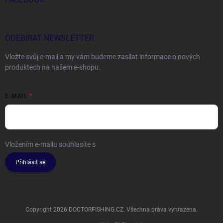
ODEBÍRAT NEWSLETTER
Vložte svůj e-mail a my vám budeme zasílat informace o nových
produktech na našem e-shopu.
E-MAIL
Vložením e-mailu souhlasíte s
podmínkami ochrany osobních údajů
Přihlásit se
Copyright 2026
DOCTORFISHING.CZ
. Všechna práva vyhrazena.