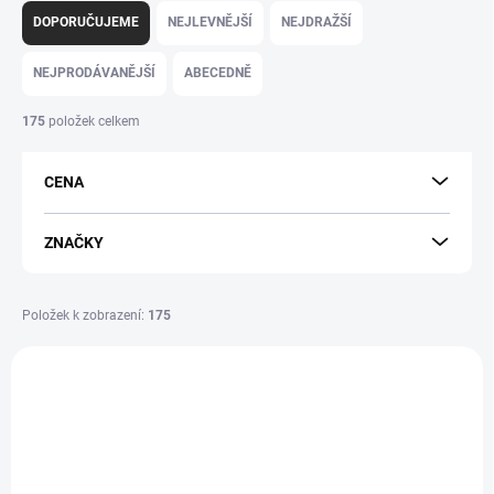
a
DOPORUČUJEME
NEJLEVNĚJŠÍ
NEJDRAŽŠÍ
z
e
NEJPRODÁVANĚJŠÍ
ABECEDNĚ
n
í
175
položek celkem
p
r
CENA
o
d
u
ZNAČKY
k
t
ů
Položek k zobrazení:
175
V
ý
p
i
s
p