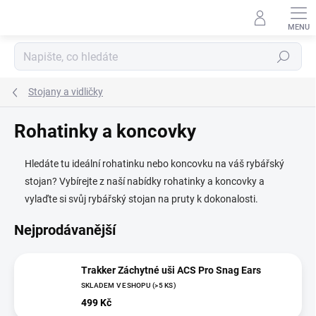
Přejít
na
obsah
Hledat
Stojany a vidličky
Rohatinky a koncovky
Hledáte tu ideální rohatinku nebo koncovku na váš rybářský
stojan? Vybírejte z naší nabídky rohatinky a koncovky a
vylaďte si svůj rybářský stojan na pruty k dokonalosti.
Nejprodávanější
Trakker Záchytné uši ACS Pro Snag Ears
SKLADEM V ESHOPU
(>5 KS)
499 Kč