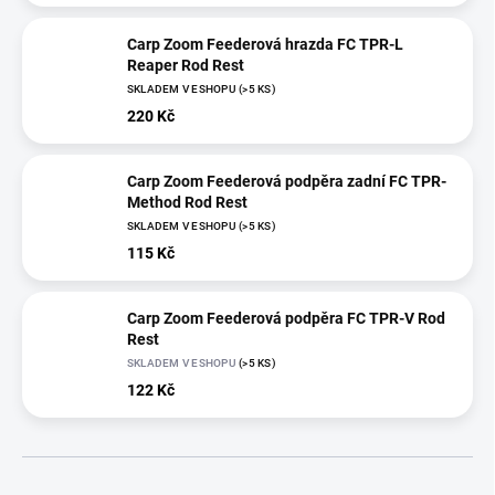
Carp Zoom Feederová hrazda FC TPR-L
Reaper Rod Rest
SKLADEM V ESHOPU
(>5 KS)
220 Kč
Carp Zoom Feederová podpěra zadní FC TPR-
Method Rod Rest
SKLADEM V ESHOPU
(>5 KS)
115 Kč
Carp Zoom Feederová podpěra FC TPR-V Rod
Rest
SKLADEM V ESHOPU
(>5 KS)
122 Kč
Ř