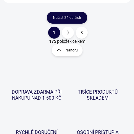
Načíst 24 dalších
1
8
O
S
v
t
175
položek celkem
l
r
Nahoru
á
á
d
n
a
k
c
o
í
p
v
r
á
v
DOPRAVA ZDARMA PŘI
TISÍCE PRODUKTŮ
n
k
NÁKUPU NAD 1 500 KČ
SKLADEM
í
y
v
ý
p
i
s
RYCHLÉ DORUČENÍ
OSOBNÍ PŘÍSTUP A