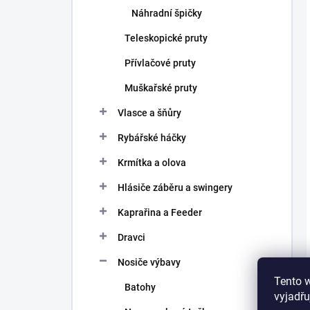
Náhradní špičky
Teleskopické pruty
Přívlačové pruty
Muškařské pruty
Vlasce a šňůry
Rybářské háčky
Krmítka a olova
Hlásiče záběru a swingery
Kaprařina a Feeder
Dravci
Nosiče výbavy
Tento 
Batohy
vyjadřu