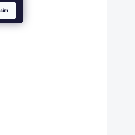
í
vozík Premium
asím
2 699 Kč
Detail