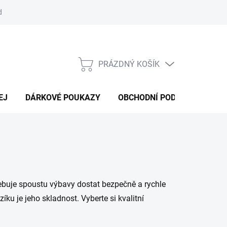
d
Obchodní podmínky
Podmínky ochrany osobních údajů
Bl
PRÁZDNÝ KOŠÍK
NÁKUPNÍ
KOŠÍK
EJ
DÁRKOVÉ POUKAZY
OBCHODNÍ PODMÍNKY
K
řebuje spoustu výbavy dostat bezpečně a rychle
ku je jeho skladnost. Vyberte si kvalitní