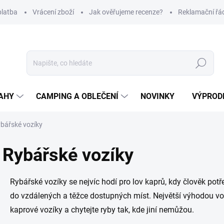
platba
Vrácení zboží
Jak ověřujeme recenze?
Reklamační řá
Hledat
AHY
CAMPING A OBLEČENÍ
NOVINKY
VÝPROD
bářské vozíky
Rybářské vozíky
Rybářské vozíky se nejvíc hodí pro lov kaprů, kdy člověk pot
do vzdálených a těžce dostupných míst. Největší výhodou vozí
kaprové vozíky a chytejte ryby tak, kde jiní nemůžou.