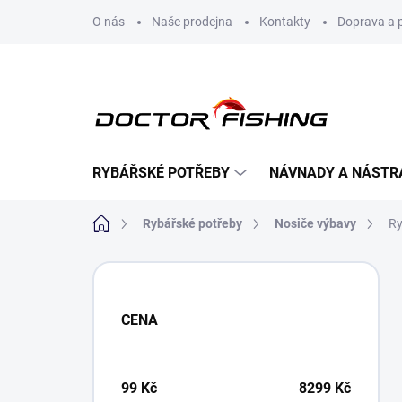
Přejít
O nás
Naše prodejna
Kontakty
Doprava a 
na
obsah
RYBÁŘSKÉ POTŘEBY
NÁVNADY A NÁSTR
Domů
Rybářské potřeby
Nosiče výbavy
Ry
P
o
s
CENA
t
r
a
n
99
Kč
8299
Kč