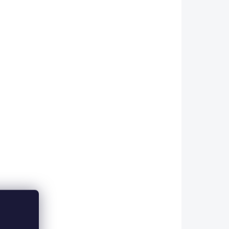
m
alší
ravě
 ESHOPU
NA DOTAZ
(>5 KS)
Mivardi Transportní