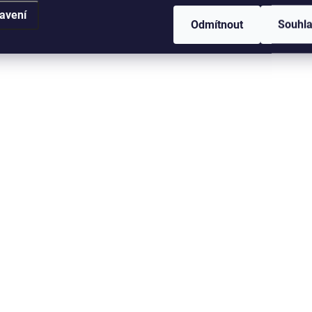
Mivardi Přepravní
Mivardi Přepravn
avení
systém Monster
vozík Executive
Odmítnout
Souhl
5 999 Kč
3 799 Kč
Do košíku
Do košíku