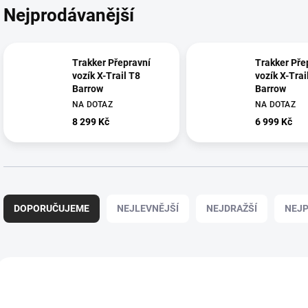
Nejprodávanější
Trakker Přepravní
Trakker Pře
vozík X-Trail T8
vozík X-Trai
Barrow
Barrow
NA DOTAZ
NA DOTAZ
8 299 Kč
6 999 Kč
Ř
a
DOPORUČUJEME
NEJLEVNĚJŠÍ
NEJDRAŽŠÍ
NEJP
z
e
n
í
V
p
ý
r
p