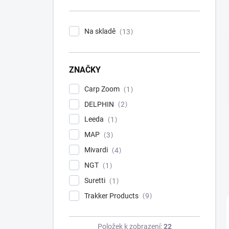
n
í
p
Na skladě
13
a
n
e
ZNAČKY
l
Carp Zoom
1
DELPHIN
2
Leeda
1
MAP
3
Mivardi
4
NGT
1
Suretti
1
Trakker Products
9
Položek k zobrazení:
22