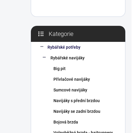
Kategorie
Přeskočit
kategorie
Rybářské potřeby
Rybářské navijáky
Big pit
Přívlačové navijáky
Sumcové navijáky
Navijáky s přední brzdou
Navijáky se zadní brzdou
Bojová brzda
Volnoběžná brzda - baitrunnery