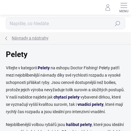
Přejít
na
obsah
Hledat
Návnady a nástrahy
Pelety
Vítejte v kategorii
Pelety
na eshopu Doctor Fishing! Pelety patří
mezi nejoblíbenější návnady díky své rychlosti rozpadu a vysoké
schopnosti přilákat ryby. Jsou cenově dostupnější než boilies,
protože jejich výroba nevyžaduje tolik surovin a složitých postupů.
V naší nabídce najdete jak
chytací pelety
vybavené dírkou, které
se vyznačují vyšší kvalitou surovin, tak i
vnadící pelety
, které mají
rychlý čas rozpadu a jsou ideální pro intenzivní vnadění.
Nejoblíbenější volbou rybářů jsou
halibut pelety
, které jsou ideální