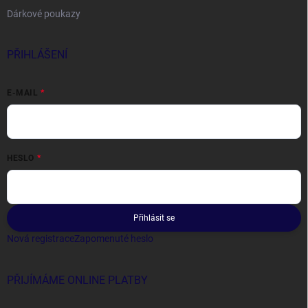
Dárkové poukazy
PŘIHLÁŠENÍ
E-MAIL
HESLO
Přihlásit se
Nová registrace
Zapomenuté heslo
PŘIJÍMÁME ONLINE PLATBY