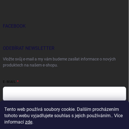
FACEBOOK
ODEBÍRAT NEWSLETTER
Vložte svůj e-mail a my vám budeme zasílat informace o nových
produktech na našem e-shopu.
E-MAIL
Tento web používá soubory cookie. Dalším procházením
Vložením e-mailu souhlasíte s
podmínkami ochrany osobních údajů
tohoto webu vyjadřujete souhlas s jejich používáním.. Více
Přihlásit se
informací
zde
.