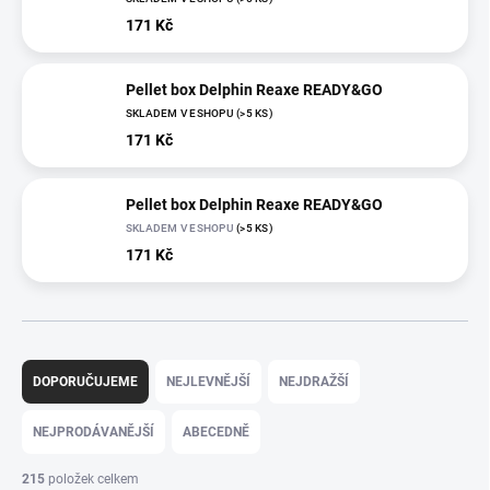
171 Kč
Pellet box Delphin Reaxe READY&GO
SKLADEM V ESHOPU
(>5 KS)
171 Kč
Pellet box Delphin Reaxe READY&GO
SKLADEM V ESHOPU
(>5 KS)
171 Kč
Ř
a
DOPORUČUJEME
NEJLEVNĚJŠÍ
NEJDRAŽŠÍ
z
e
NEJPRODÁVANĚJŠÍ
ABECEDNĚ
n
í
215
položek celkem