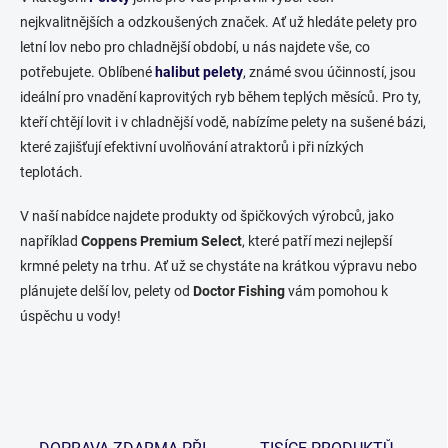
o
í
nejkvalitnějších a odzkoušených značek. Ať už hledáte pelety pro
p
v
letní lov nebo pro chladnější období, u nás najdete vše, co
r
á
potřebujete. Oblíbené
halibut pelety
v
, známé svou účinností, jsou
n
k
ideální pro vnadění kaprovitých ryb během teplých měsíců. Pro ty,
í
y
kteří chtějí lovit i v chladnější vodě, nabízíme pelety na sušené bázi,
v
které zajišťují efektivní uvolňování atraktorů i při nízkých
ý
p
teplotách.
i
s
V naší nabídce najdete produkty od špičkových výrobců, jako
u
například
Coppens Premium Select
, které patří mezi nejlepší
krmné pelety na trhu. Ať už se chystáte na krátkou výpravu nebo
plánujete delší lov, pelety od
Doctor Fishing
vám pomohou k
úspěchu u vody!