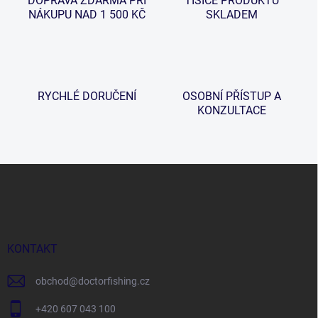
DOPRAVA ZDARMA PŘI
TISÍCE PRODUKTŮ
NÁKUPU NAD 1 500 KČ
SKLADEM
RYCHLÉ DORUČENÍ
OSOBNÍ PŘÍSTUP A
KONZULTACE
Z
á
p
a
t
í
KONTAKT
obchod
@
doctorfishing.cz
+420 607 043 100