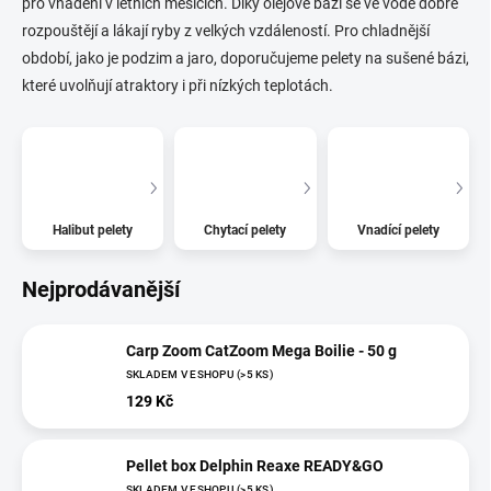
pro vnadění v letních měsících. Díky olejové bázi se ve vodě dobře
rozpouštějí a lákají ryby z velkých vzdáleností. Pro chladnější
období, jako je podzim a jaro, doporučujeme pelety na sušené bázi,
které uvolňují atraktory i při nízkých teplotách.
Halibut pelety
Chytací pelety
Vnadící pelety
Nejprodávanější
Carp Zoom CatZoom Mega Boilie - 50 g
SKLADEM V ESHOPU
(>5 KS)
129 Kč
Pellet box Delphin Reaxe READY&GO
SKLADEM V ESHOPU
(>5 KS)