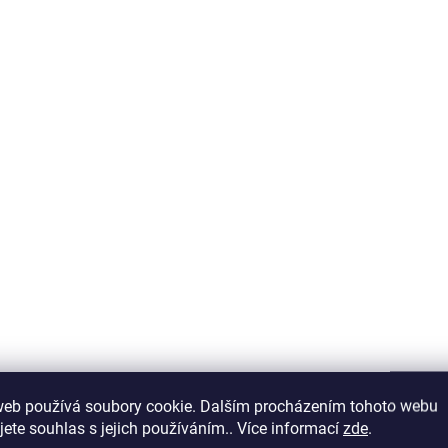
SKLADEM V ESHOPU
SKLADEM V
(>5 KS)
Delphin NIORA
Delphin
TeleMATCH
PocketROCKET
1 042 Kč
815 Kč
od
od
Detail
D
web používá soubory cookie. Dalším procházením tohoto webu
jete souhlas s jejich používáním.. Více informací
zde
.