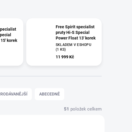
Free Spirit specialist
specialist
pruty Hi-S Special
pecial
Power Float 13' korek
 15' korek
SKLADEM V ESHOPU
(1 KS)
11 999 Kč
RODÁVANĚJŠÍ
ABECEDNĚ
51
položek celkem