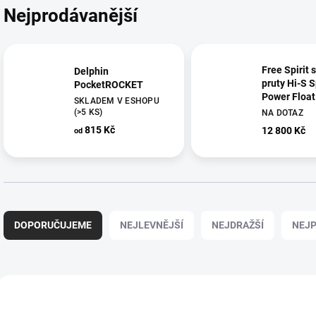
Nejprodávanější
Free Spirit 
Delphin
pruty Hi-S S
PocketROCKET
Power Float
SKLADEM V ESHOPU
(>5 KS)
NA DOTAZ
815 Kč
12 800 Kč
od
Ř
a
DOPORUČUJEME
NEJLEVNĚJŠÍ
NEJDRAŽŠÍ
NEJP
z
e
n
í
V
p
ý
r
p