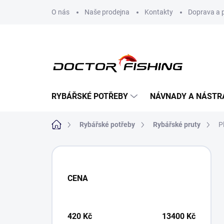
Přejít
O nás
Naše prodejna
Kontakty
Doprava a 
na
obsah
RYBÁŘSKÉ POTŘEBY
NÁVNADY A NÁSTR
Domů
Rybářské potřeby
Rybářské pruty
P
P
o
s
CENA
t
r
a
n
420
Kč
13400
Kč