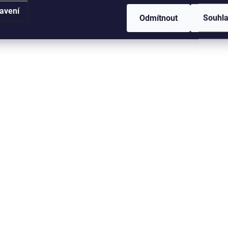
avení
Odmítnout
Souhl
SKLADEM V ESHOPU
SKLADEM V
(>5 KS)
Delphin SoftContact
Delphin SYMBOL
Match
589 Kč
od
1 200 Kč
od
Detail
D