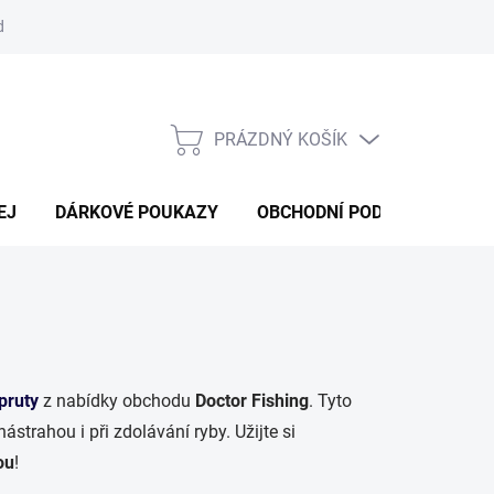
d
Obchodní podmínky
Podmínky ochrany osobních údajů
Bl
PRÁZDNÝ KOŠÍK
NÁKUPNÍ
KOŠÍK
EJ
DÁRKOVÉ POUKAZY
OBCHODNÍ PODMÍNKY
K
pruty
z nabídky obchodu
Doctor Fishing
. Tyto
strahou i při zdolávání ryby. Užijte si
ou
!