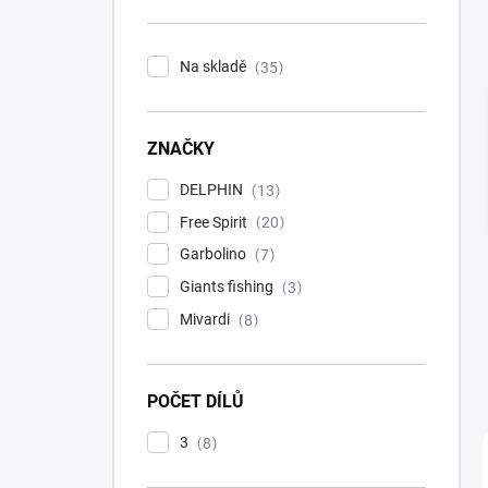
n
í
p
Na skladě
35
a
n
e
ZNAČKY
l
DELPHIN
13
Free Spirit
20
Garbolino
7
Giants fishing
3
Mivardi
8
POČET DÍLŮ
3
8