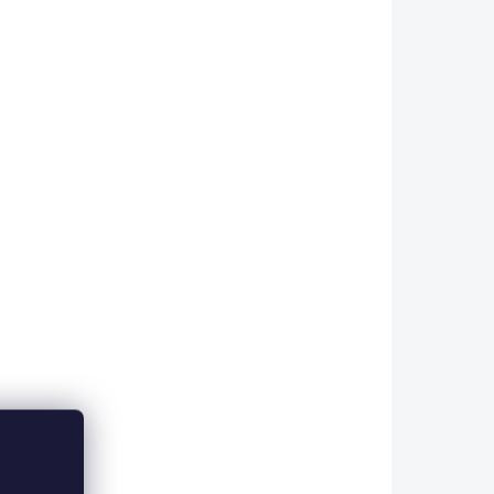
 ESHOPU
SKLADEM V ESHOPU
(>5 KS)
(>5 KS)
Delphin RONIN
420 Kč
od
Detail
etail