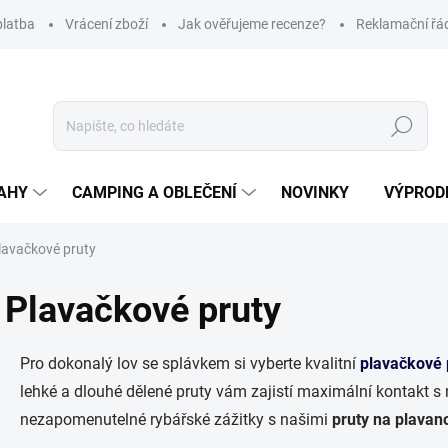
platba
Vrácení zboží
Jak ověřujeme recenze?
Reklamační řá
Hledat
AHY
CAMPING A OBLEČENÍ
NOVINKY
VÝPROD
lavačkové pruty
Plavačkové pruty
Pro dokonalý lov se splávkem si vyberte kvalitní
plavačkové 
lehké a dlouhé dělené pruty vám zajistí maximální kontakt s ná
nezapomenutelné rybářské zážitky s našimi
pruty na plavan