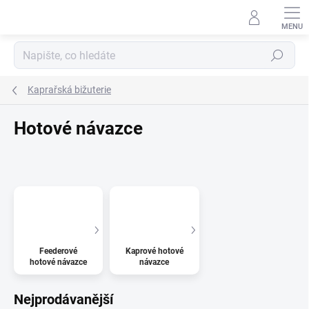
Přejít
na
obsah
Hledat
Kaprařská bižuterie
Hotové návazce
Feederové
Kaprové hotové
hotové návazce
návazce
Nejprodávanější