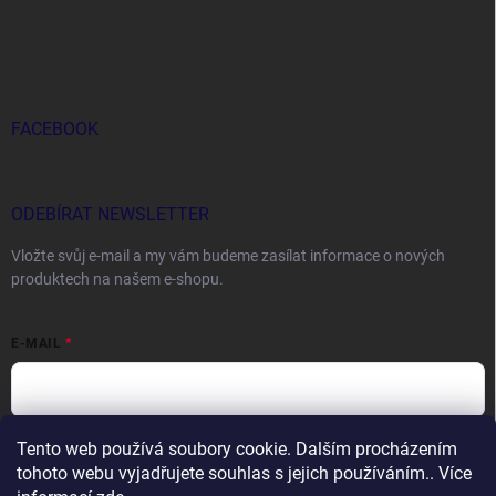
FACEBOOK
ODEBÍRAT NEWSLETTER
Vložte svůj e-mail a my vám budeme zasílat informace o nových
produktech na našem e-shopu.
E-MAIL
Tento web používá soubory cookie. Dalším procházením
Vložením e-mailu souhlasíte s
podmínkami ochrany osobních údajů
tohoto webu vyjadřujete souhlas s jejich používáním.. Více
Přihlásit se