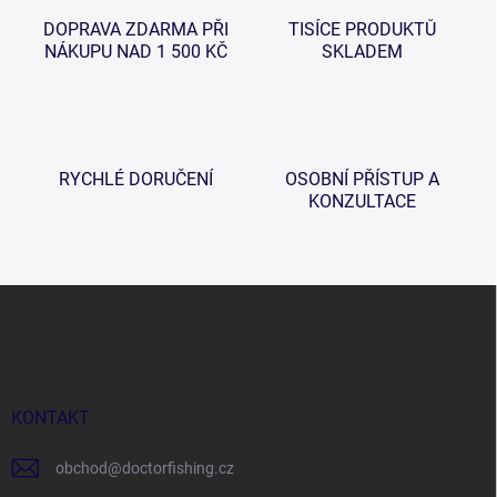
r
á
v
DOPRAVA ZDARMA PŘI
TISÍCE PRODUKTŮ
n
k
NÁKUPU NAD 1 500 KČ
SKLADEM
í
y
v
ý
p
i
s
RYCHLÉ DORUČENÍ
OSOBNÍ PŘÍSTUP A
u
KONZULTACE
Z
á
p
a
t
í
KONTAKT
obchod
@
doctorfishing.cz