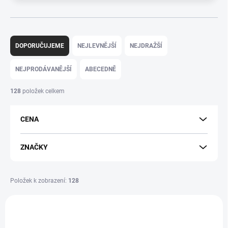
Ř
a
DOPORUČUJEME
NEJLEVNĚJŠÍ
NEJDRAŽŠÍ
z
e
NEJPRODÁVANĚJŠÍ
ABECEDNĚ
n
í
128
položek celkem
p
r
CENA
o
d
u
ZNAČKY
k
t
ů
Položek k zobrazení:
128
V
ý
p