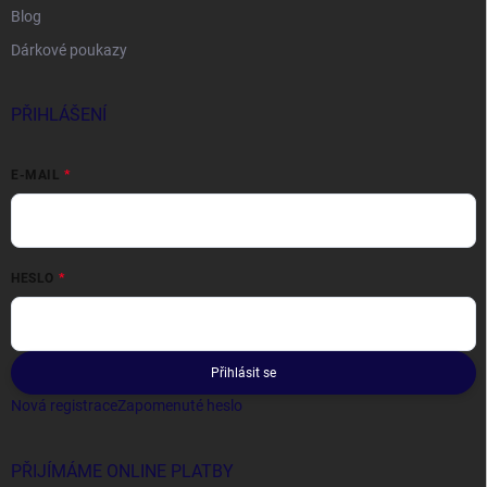
Blog
Dárkové poukazy
PŘIHLÁŠENÍ
E-MAIL
HESLO
Přihlásit se
Nová registrace
Zapomenuté heslo
PŘIJÍMÁME ONLINE PLATBY