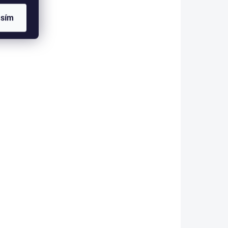
asím
 ESHOPU
SKLADEM V ESHOPU
(>5 KS)
(>5 KS)
k
Multifunkční šátek
LOVE
Delphin RAWER
107 Kč