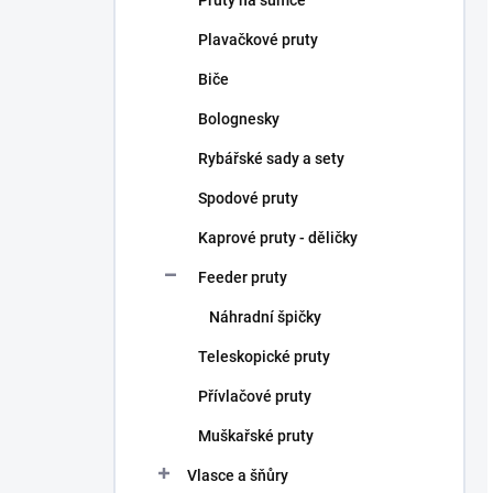
Pruty na sumce
Plavačkové pruty
Biče
Bolognesky
Rybářské sady a sety
Spodové pruty
Kaprové pruty - děličky
Feeder pruty
Náhradní špičky
Teleskopické pruty
Přívlačové pruty
Muškařské pruty
Vlasce a šňůry