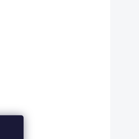
A DOTAZ
SKLADEM V ESHOPU
(>5 KS)
k
Multifunkční šátek
Delphin KAPR
107 Kč
etail
Do košíku