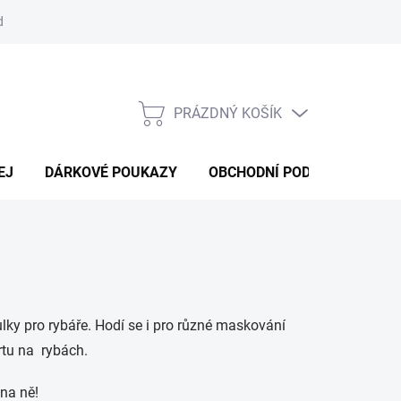
d
Obchodní podmínky
Podmínky ochrany osobních údajů
Bl
PRÁZDNÝ KOŠÍK
NÁKUPNÍ
KOŠÍK
EJ
DÁRKOVÉ POUKAZY
OBCHODNÍ PODMÍNKY
K
ulky pro rybáře. Hodí se i pro různé maskování
rtu na rybách.
 na ně!