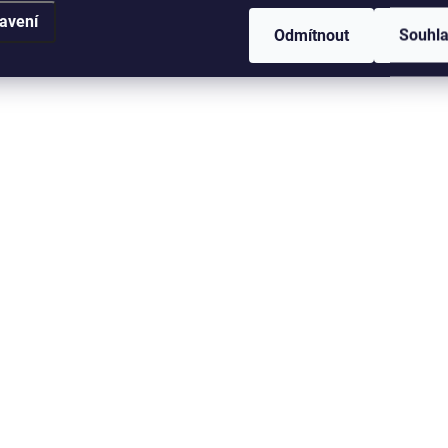
avení
Odmítnout
Souhl
SKLADEM V ESHOPU
SKLADEM V
(>5 KS)
Multifunkční šátek
Multifunkční šáte
Delphin OutLINE
Delphin QUEEN 4
66 Kč
66 Kč