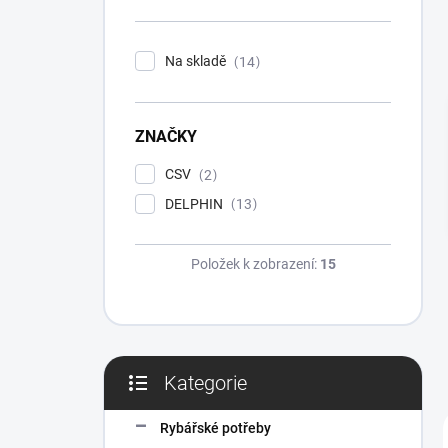
n
í
p
Na skladě
14
a
n
e
ZNAČKY
l
CSV
2
DELPHIN
13
Položek k zobrazení:
15
Kategorie
Přeskočit
kategorie
Rybářské potřeby