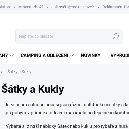
platba
Vrácení zboží
Jak ověřujeme recenze?
Reklamační řá
Hledat
AHY
CAMPING A OBLEČENÍ
NOVINKY
VÝPROD
Šátky a Kukly
Šátky a Kukly
Ideální pro chladné počasí jsou různé multifunkční šátky a k
při pobytu v přírodě a udržení maximálního tepelného komfo
Vyberte si z naší nabídky Šátek nebo kuklu pro rybáře a hurá