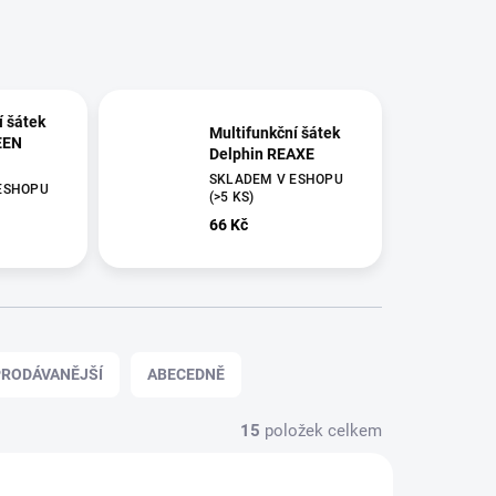
í šátek
Multifunkční šátek
EEN
Delphin REAXE
SKLADEM V ESHOPU
ESHOPU
(>5 KS)
66 Kč
RODÁVANĚJŠÍ
ABECEDNĚ
15
položek celkem