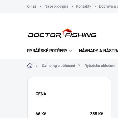
Přejít
O nás
Naše prodejna
Kontakty
Doprava a 
na
obsah
RYBÁŘSKÉ POTŘEBY
NÁVNADY A NÁSTR
Domů
Camping a oblečení
Rybářské oblečení
P
o
s
CENA
t
r
a
n
66
Kč
385
Kč