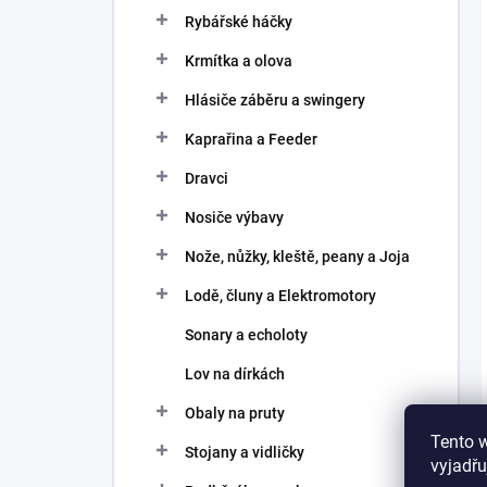
Rybářské háčky
Krmítka a olova
Hlásiče záběru a swingery
Kaprařina a Feeder
Dravci
Nosiče výbavy
Nože, nůžky, kleště, peany a Joja
Lodě, čluny a Elektromotory
Sonary a echoloty
Lov na dírkách
Obaly na pruty
Tento 
Stojany a vidličky
vyjadřu