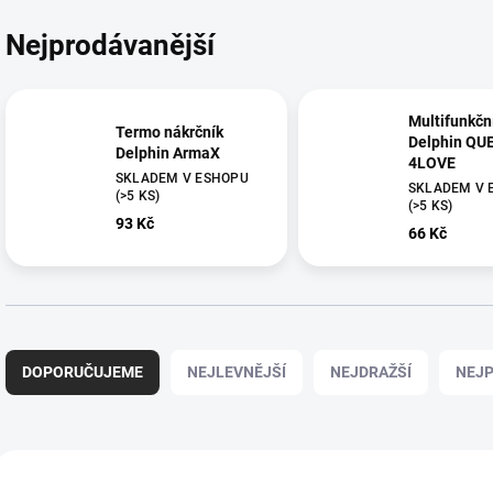
Nejprodávanější
Multifunkčn
Termo nákrčník
Delphin QU
Delphin ArmaX
4LOVE
SKLADEM V ESHOPU
SKLADEM V 
(>5 KS)
(>5 KS)
93 Kč
66 Kč
Ř
a
DOPORUČUJEME
NEJLEVNĚJŠÍ
NEJDRAŽŠÍ
NEJP
z
e
n
í
V
p
ý