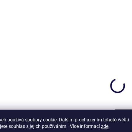
SKLADEM V ESHOPU
N
(>5 KS)
Multifunkční šáte
Multifunkční šátek
Delphin CANDÁT
Delphin C2G
107 Kč
107 Kč
D
web používá soubory cookie. Dalším procházením tohoto webu
Do košíku
jete souhlas s jejich používáním.. Více informací
zde
.