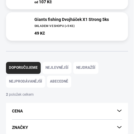
107 Kč
od
Giants fishing Dvojháček X1 Strong 5ks
SKLADEM V ESHOPU
(>5 KS)
49 Kč
Ř
a
DOPORUČUJEME
NEJLEVNĚJŠÍ
NEJDRAŽŠÍ
z
e
NEJPRODÁVANĚJŠÍ
ABECEDNĚ
n
í
2
položek celkem
p
r
CENA
o
d
u
ZNAČKY
k