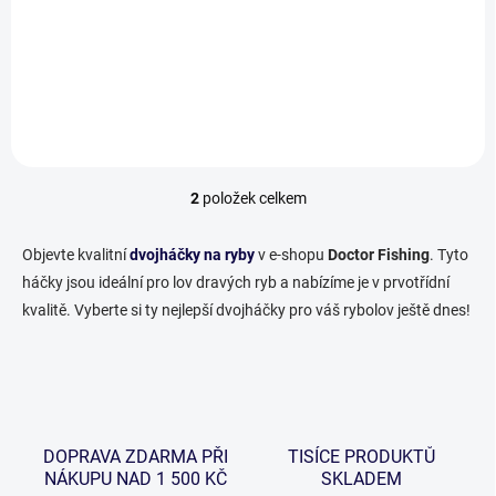
Klasický dvojháček s
otevřením stonkem. Používá
se především k lovu dravých
ryb. Top kvalita – vyrobeno ve
Francii!
2
položek celkem
O
v
l
Objevte kvalitní
dvojháčky na ryby
v e-shopu
Doctor Fishing
. Tyto
á
háčky jsou ideální pro lov dravých ryb a nabízíme je v prvotřídní
d
kvalitě. Vyberte si ty nejlepší dvojháčky pro váš rybolov ještě dnes!
a
c
í
p
r
v
k
DOPRAVA ZDARMA PŘI
TISÍCE PRODUKTŮ
y
NÁKUPU NAD 1 500 KČ
SKLADEM
v