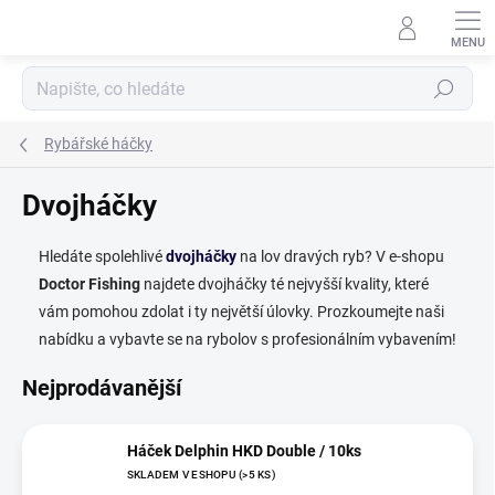
Přejít
na
obsah
Hledat
Rybářské háčky
Dvojháčky
Hledáte spolehlivé
dvojháčky
na lov dravých ryb? V e-shopu
Doctor Fishing
najdete dvojháčky té nejvyšší kvality, které
vám pomohou zdolat i ty největší úlovky. Prozkoumejte naši
nabídku a vybavte se na rybolov s profesionálním vybavením!
Nejprodávanější
Háček Delphin HKD Double / 10ks
SKLADEM V ESHOPU
(>5 KS)