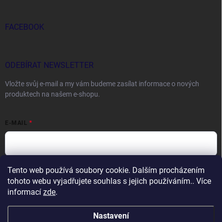
FACEBOOK
ODEBÍRAT NEWSLETTER
Vložte svůj e-mail a my vám budeme zasílat informace o nových
produktech na našem e-shopu.
E-MAIL
Tento web používá soubory cookie. Dalším procházením
Vložením e-mailu souhlasíte s
podmínkami ochrany osobních údajů
tohoto webu vyjadřujete souhlas s jejich používáním.. Více
Přihlásit se
informací
zde
.
Nastavení