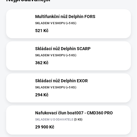
Multifunkční nůž Delphin FORS
SKLADEM V ESHOPU
(>5 KS)
521 Kč
Skládací nůž Delphin SCARP
SKLADEM V ESHOPU
(>5 KS)
362 Kč
Skládací nůž Delphin EXOR
SKLADEM V ESHOPU
(>5 KS)
294 Kč
Nafukovací člun boat007 - CMD360 PRO
SKLADEM U DODAVATELE
(3 KS)
29 900 Kč