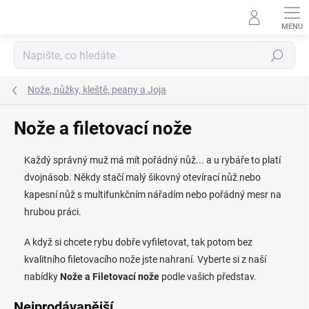
Přejít
na
obsah
Hledat
Nože, nůžky, kleště, peany a Joja
Nože a filetovací nože
Každý správný muž má mít pořádný nůž... a u rybáře to platí
dvojnásob. Někdy stačí malý šikovný otevírací nůž nebo
kapesní nůž s multifunkčním nářadím nebo pořádný mesr na
hrubou práci.
A když si chcete rybu dobře vyfiletovat, tak potom bez
kvalitního filetovacího nože jste nahraní. Vyberte si z naší
nabídky
Nože a Filetovací nože
podle vašich představ.
Nejprodávanější