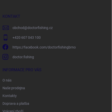
a
t
í
KONTAKT
obchod
@
doctorfishing.cz
+420 607 043 100
https://facebook.com/doctorfishingbrno
doctor.fishing
INFORMACE PRO VÁS
O nás
Naše prodejna
Kontakty
Doprava a platba
Vrácení zboží