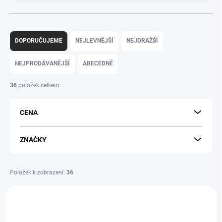
Ř
a
DOPORUČUJEME
NEJLEVNĚJŠÍ
NEJDRAŽŠÍ
z
e
NEJPRODÁVANĚJŠÍ
ABECEDNĚ
n
í
36
položek celkem
p
r
CENA
o
d
u
ZNAČKY
k
t
ů
Položek k zobrazení:
36
V
ý
p