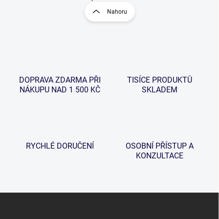
l
r
Nahoru
á
á
d
n
a
k
c
o
í
p
v
r
á
v
DOPRAVA ZDARMA PŘI
TISÍCE PRODUKTŮ
n
k
NÁKUPU NAD 1 500 KČ
SKLADEM
í
y
v
ý
p
i
s
RYCHLÉ DORUČENÍ
OSOBNÍ PŘÍSTUP A
u
KONZULTACE
Z
á
p