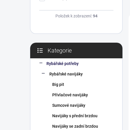
Položek k zobrazení:
94
Kategorie
Přeskočit
kategorie
Rybářské potřeby
Rybářské navijáky
Big pit
Přívlačové navijáky
Sumcové navijáky
Navijáky s přední brzdou
Navijáky se zadní brzdou