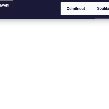
139 Kč
44 Kč
avení
Odmítnout
Souhl
Do košíku
Do košíku
NA DOTAZ
N
Falcon Splávek model
FALCON Splávek Ž