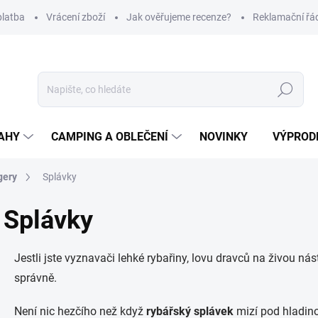
platba
Vrácení zboží
Jak ověřujeme recenze?
Reklamační řá
Hledat
AHY
CAMPING A OBLEČENÍ
NOVINKY
VÝPROD
gery
Splávky
Splávky
Jestli jste vyznavači lehké rybařiny, lovu dravců na živou ná
správně.
Není nic hezčího než když
rybářský splávek
mizí pod hladino