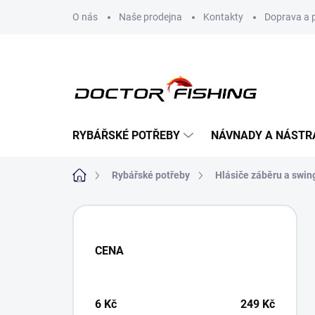
Přejít
O nás
Naše prodejna
Kontakty
Doprava a 
na
obsah
RYBÁŘSKÉ POTŘEBY
NÁVNADY A NÁSTR
Domů
Rybářské potřeby
Hlásiče záběru a swin
P
o
s
CENA
t
r
a
n
6
Kč
249
Kč