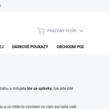
d
Obchodní podmínky
Podmínky ochrany osobních údajů
Bl
PRÁZDNÝ KOŠÍK
NÁKUPNÍ
KOŠÍK
EJ
DÁRKOVÉ POUKAZY
OBCHODNÍ PODMÍNKY
K
strahu a milujete
lov se splávky
, tak jste zde
u a vy cítíte to vzrušení co vám asi tahá vaši