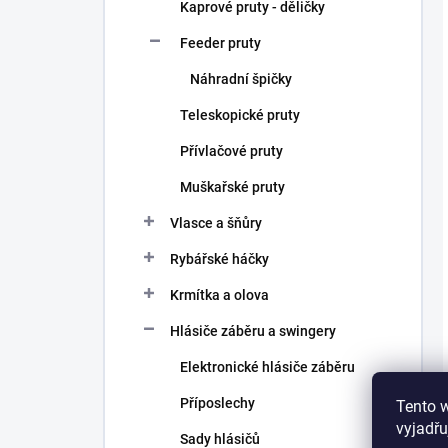
Kaprové pruty - děličky
Feeder pruty
Náhradní špičky
Teleskopické pruty
Přívlačové pruty
Muškařské pruty
Vlasce a šňůry
Rybářské háčky
Krmítka a olova
Hlásiče záběru a swingery
Elektronické hlásiče záběru
Příposlechy
Tento 
vyjadřu
Sady hlásičů