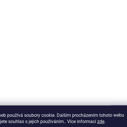
Do košíku
Do košíku
SKLADEM V ESHOPU
SKLADEM V
(>5 KS)
Carp Zoom Splávek
EXC Konektor na
web používá soubory cookie. Dalším procházením tohoto webu
Trolling Float - 1 ks
anglický splávek 
jete souhlas s jejich používáním.. Více informací
zde
.