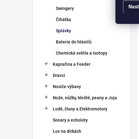
Nast
Swingery
Číhátka
Splávky
Baterie do hlásičů
Chemická světla a Isotopy
Kaprařina a Feeder
Dravci
Nosiče výbavy
Nože, nůžky, kleště, peany a Joja
Lodě, čluny a Elektromotory
Sonary a echoloty
Lov na dírkách