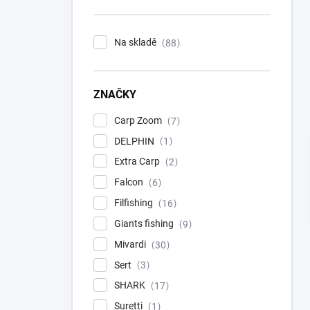
n
í
p
Na skladě
88
a
n
e
ZNAČKY
l
Carp Zoom
7
DELPHIN
1
Extra Carp
2
Falcon
6
Filfishing
16
Giants fishing
9
Mivardi
30
Sert
3
SHARK
17
Suretti
1