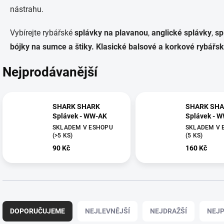
nástrahu.
Vybírejte rybářské
splávky na plavanou
,
anglické splávky
,
sp
bójky na sumce a štiky. Klasické balsové a korkové rybářs
Nejprodávanější
SHARK SHARK
SHARK SH
Splávek - WW-AK
Splávek - 
SKLADEM V ESHOPU
SKLADEM V 
(>5 KS)
(5 KS)
90 Kč
160 Kč
Ř
a
DOPORUČUJEME
NEJLEVNĚJŠÍ
NEJDRAŽŠÍ
NEJP
z