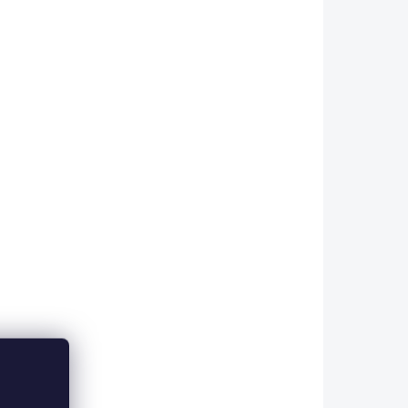
Do košíku
 ESHOPU
SKLADEM V ESHOPU
(>5 KS)
(>5 KS)
EXC Konektor na
4ks
anglický splávek 4ks