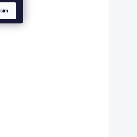
39 Kč
asím
Do košíku
A DOTAZ
SKLADEM V ESHOPU
(>5 KS)
 -
Filfishing Kulové