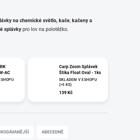
lávky na chemické světlo, kače
,
kačeny a
ké splávky
pro lov na polotěžko.
ARK
Carp Zoom Splávek
WW-AC
Štika Float Oval - 1ks
ESHOPU
SKLADEM V ESHOPU
(>5 KS)
139 Kč
RODÁVANĚJŠÍ
ABECEDNĚ