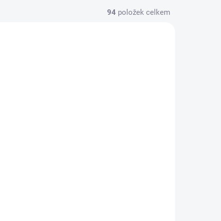
94
položek celkem
 ESHOPU
SKLADEM V ESHOPU
(>5 KS)
(>5 KS)
ek
Carp Zoom Splávek
Štika 2 - 13 g
39 Kč
Do košíku