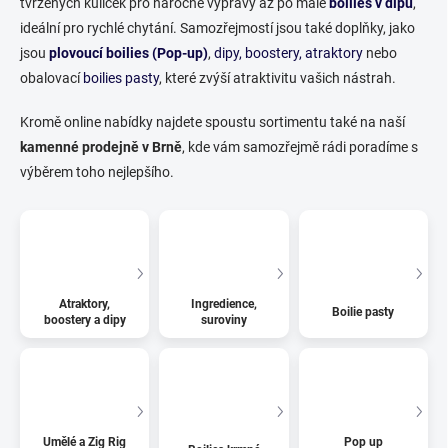
tvrzených kuliček pro náročné výpravy až po malé
boilies v dipu
,
ideální pro rychlé chytání. Samozřejmostí jsou také doplňky, jako
jsou
plovoucí boilies (Pop-up)
,
dipy, boostery, atraktory
nebo
obalovací
boilies pasty
, které zvýší atraktivitu vašich nástrah.
Kromě online nabídky najdete spoustu sortimentu také na naší
kamenné prodejně v Brně
, kde vám samozřejmě rádi poradíme s
výběrem toho nejlepšího.
Atraktory,
Ingredience,
Boilie pasty
boostery a dipy
suroviny
Umělé a Zig Rig
Pop up