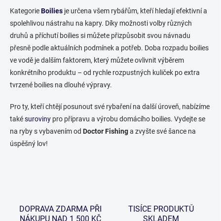
a
k
c
Kategorie
Boilies
je určena všem rybářům, kteří hledají efektivní a
o
í
spolehlivou nástrahu na kapry. Díky možnosti volby různých
p
v
druhů a příchutí boilies si můžete přizpůsobit svou návnadu
r
á
přesně podle aktuálních podmínek a potřeb. Doba rozpadu boilies
v
n
k
ve vodě je dalším faktorem, který můžete ovlivnit výběrem
í
y
konkrétního produktu – od rychle rozpustných kuliček po extra
v
tvrzené boilies na dlouhé výpravy.
ý
p
i
Pro ty, kteří chtějí posunout své rybaření na další úroveň, nabízíme
s
také
suroviny
pro přípravu a výrobu domácího boilies. Vydejte se
u
na ryby s vybavením od
Doctor Fishing
a zvyšte své šance na
úspěšný lov!
DOPRAVA ZDARMA PŘI
TISÍCE PRODUKTŮ
NÁKUPU NAD 1 500 KČ
SKLADEM