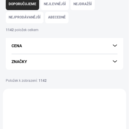
a
DOPORUČUJEME
NEJLEVNĚJŠÍ
NEJDRAŽŠÍ
z
e
NEJPRODÁVANĚJŠÍ
ABECEDNĚ
n
í
1142
položek celkem
p
r
CENA
o
d
u
ZNAČKY
k
t
ů
Položek k zobrazení:
1142
V
ý
p
i
s
p