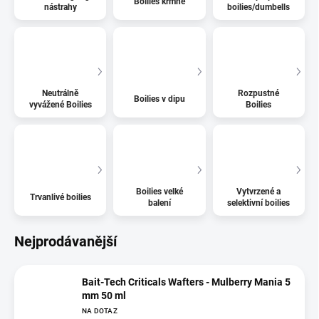
Boilies krmné
nástrahy
boilies/dumbells
Neutrálně
Rozpustné
Boilies v dipu
vyvážené Boilies
Boilies
Boilies velké
Vytvrzené a
Trvanlivé boilies
balení
selektivní boilies
Nejprodávanější
Bait-Tech Criticals Wafters - Mulberry Mania 5
mm 50 ml
NA DOTAZ