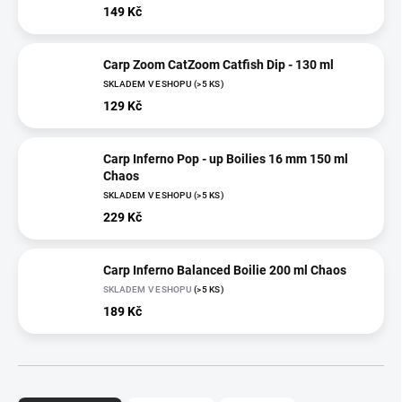
149 Kč
Carp Zoom CatZoom Catfish Dip - 130 ml
SKLADEM V ESHOPU
(>5 KS)
129 Kč
Carp Inferno Pop - up Boilies 16 mm 150 ml
Chaos
SKLADEM V ESHOPU
(>5 KS)
229 Kč
Carp Inferno Balanced Boilie 200 ml Chaos
SKLADEM V ESHOPU
(>5 KS)
189 Kč
Ř