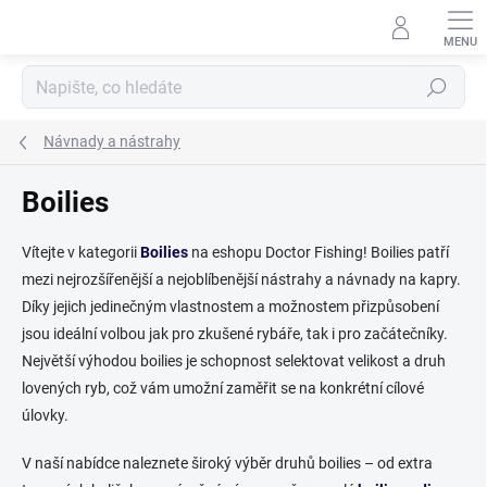
Přejít
na
obsah
Hledat
Návnady a nástrahy
Boilies
Vítejte v kategorii
Boilies
na eshopu Doctor Fishing! Boilies patří
mezi nejrozšířenější a nejoblíbenější nástrahy a návnady na kapry.
Díky jejich jedinečným vlastnostem a možnostem přizpůsobení
jsou ideální volbou jak pro zkušené rybáře, tak i pro začátečníky.
Největší výhodou boilies je schopnost selektovat velikost a druh
lovených ryb, což vám umožní zaměřit se na konkrétní cílové
úlovky.
V naší nabídce naleznete široký výběr druhů boilies – od extra