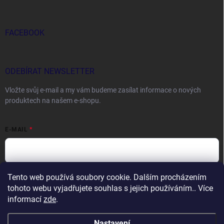
FACEBOOK
ODEBÍRAT NEWSLETTER
Vložte svůj e-mail a my vám budeme zasílat informace o nových
produktech na našem e-shopu.
E-MAIL
Tento web používá soubory cookie. Dalším procházením
Vložením e-mailu souhlasíte s
podmínkami ochrany osobních údajů
tohoto webu vyjadřujete souhlas s jejich používáním.. Více
Přihlásit se
informací
zde
.
Nastavení