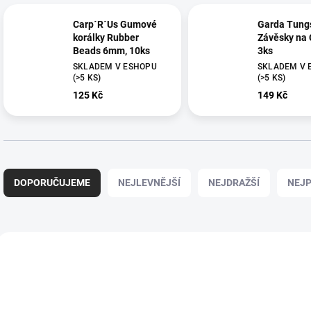
Carp´R´Us Gumové
Garda Tung
korálky Rubber
Závěsky na 
Beads 6mm, 10ks
3ks
SKLADEM V ESHOPU
SKLADEM V 
(>5 KS)
(>5 KS)
125 Kč
149 Kč
Ř
a
DOPORUČUJEME
NEJLEVNĚJŠÍ
NEJDRAŽŠÍ
NEJP
z
e
n
í
V
p
ý
r
p
o
i
d
s