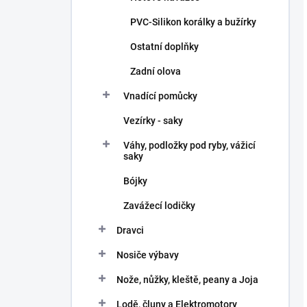
PVC-Silikon korálky a bužírky
Ostatní doplňky
Zadní olova
Vnadící pomůcky
Vezírky - saky
Váhy, podložky pod ryby, vážicí
saky
Bójky
Zavážecí lodičky
Dravci
Nosiče výbavy
Nože, nůžky, kleště, peany a Joja
Lodě, čluny a Elektromotory