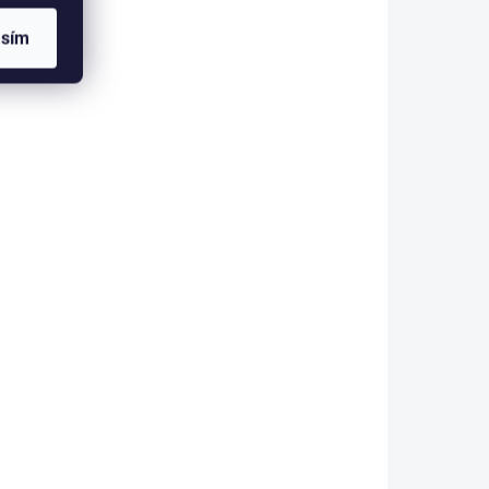
asím
 ESHOPU
SKLADEM V ESHOPU
(>5 KS)
(>5 KS)
Gardner Kroužky
t
Covert Oval Rig Rings
s Anti
69 Kč