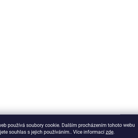
SKLADEM V ESHOPU
SKLADEM V
(>5 KS)
Garda Tungsten
Garda Tungsten
Háčkové zarážky 25ks
Závěsky na Chod 
3ks
149 Kč
149 Kč
Do košíku
web používá soubory cookie. Dalším procházením tohoto webu
Do košíku
jete souhlas s jejich používáním.. Více informací
zde
.