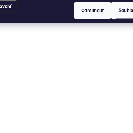
avení
Odmítnout
Souhl
SKLADEM V ESHOPU
SKLADEM V
(>5 KS)
Gardner Kolíček s
Gardner Kolíček s
kroužkem Gardner
obratlíkem Cover
Flexi Bait Screws 10ks
Swivel Bait Screw
Glare 10ks
109 Kč
139 Kč