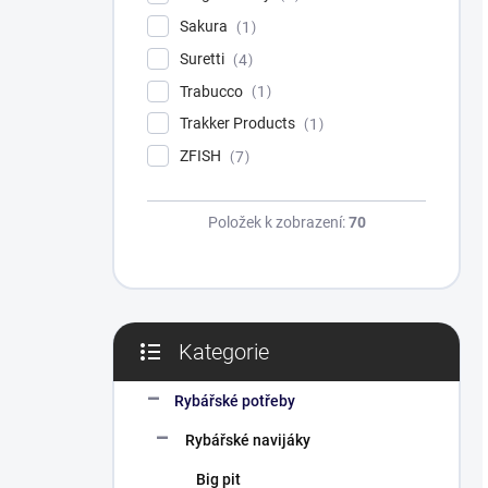
Sakura
1
Suretti
4
Trabucco
1
Trakker Products
1
ZFISH
7
Položek k zobrazení:
70
Kategorie
Přeskočit
kategorie
Rybářské potřeby
Rybářské navijáky
Big pit