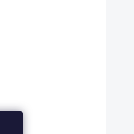
 ESHOPU
SKLADEM V ESHOPU
(>5 KS)
(>5 KS)
Garda Zarážky oválné
rig
Master Stopper Oval
74 Kč
Do košíku