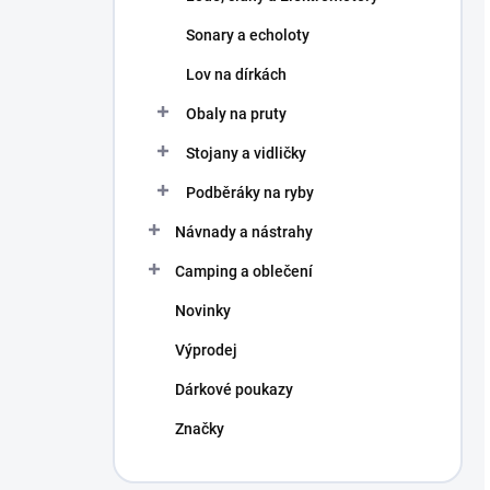
Sonary a echoloty
Lov na dírkách
Obaly na pruty
Stojany a vidličky
Podběráky na ryby
Návnady a nástrahy
Camping a oblečení
Novinky
Výprodej
Dárkové poukazy
Značky