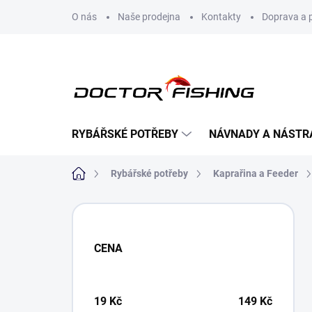
Přejít
O nás
Naše prodejna
Kontakty
Doprava a 
na
obsah
RYBÁŘSKÉ POTŘEBY
NÁVNADY A NÁSTR
Domů
Rybářské potřeby
Kaprařina a Feeder
P
o
s
CENA
t
r
a
n
19
Kč
149
Kč