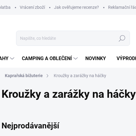
platba
Vrácení zboží
Jak ověřujeme recenze?
Reklamační řá
Hledat
AHY
CAMPING A OBLEČENÍ
NOVINKY
VÝPROD
Kaprařská bižuterie
Kroužky a zarážky na háčky
Kroužky a zarážky na háčky
Nejprodávanější