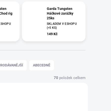
sten
Garda Tungsten
Chod rig
Háčkové zarážky
25ks
ESHOPU
SKLADEM V ESHOPU
(>5 KS)
149 Kč
RODÁVANĚJŠÍ
ABECEDNĚ
70
položek celkem