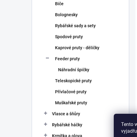
Biče
Bolognesky
Rybářské sady a sety
Spodové pruty
Kaprové pruty - děličky
Feeder pruty
Náhradní špičky
Teleskopické pruty
Přívlačové pruty
Muškařské pruty
Vlasce a šňůry
Tento 
Rybářské háčky
vyjadřu
Krmítka a olova