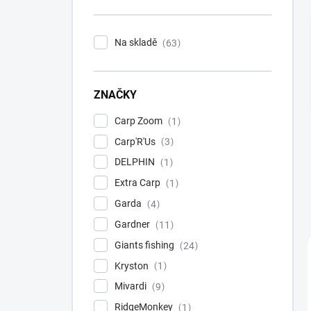
n
í
p
Na skladě
63
a
n
e
ZNAČKY
l
Carp Zoom
1
Carp'R'Us
3
DELPHIN
1
Extra Carp
1
Garda
4
Gardner
11
Giants fishing
24
Kryston
1
Mivardi
9
RidgeMonkey
1