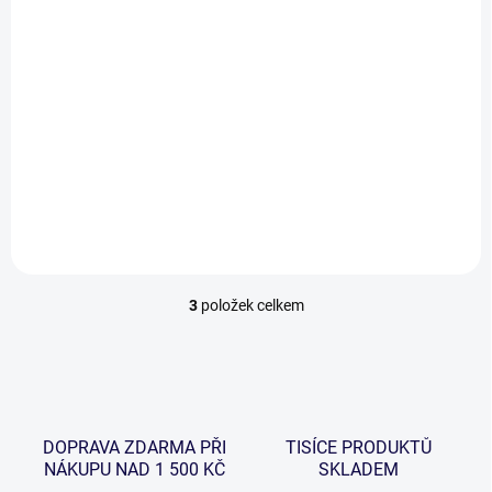
SKLADEM V ESHOPU
(>5 KS)
Splávek na štiky
Delphin RocketBODY
55 Kč
od
Detail
3
položek celkem
O
v
l
á
d
a
c
DOPRAVA ZDARMA PŘI
TISÍCE PRODUKTŮ
í
NÁKUPU NAD 1 500 KČ
SKLADEM
p