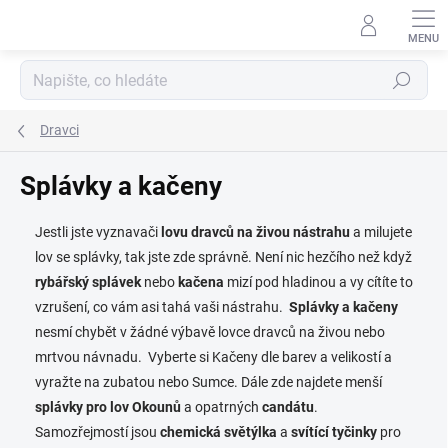
Přejít
na
obsah
Hledat
Dravci
Splávky a kačeny
Jestli jste vyznavači
lovu dravců na živou nástrahu
a milujete
lov se splávky, tak jste zde správně. Není nic hezčího než když
rybářský splávek
nebo
kačena
mizí pod hladinou a vy cítíte to
vzrušení, co vám asi tahá vaši nástrahu.
Splávky a kačeny
nesmí chybět v žádné výbavě lovce dravců na živou nebo
mrtvou návnadu. Vyberte si Kačeny dle barev a velikostí a
vyražte na zubatou nebo Sumce. Dále zde najdete menší
splávky pro lov Okounů
a opatrných
candátu
.
Samozřejmostí jsou
chemická světýlka
a
svítící tyčinky
pro