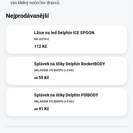
vás klidný noční lov dravců.
Nejprodávanější
Lžíce na led Delphin ICE SPOON
NA DOTAZ
112 Kč
Splávek na štiky Delphin RocketBODY
SKLADEM V ESHOPU
(>5 KS)
55 Kč
od
Splávek na štiky Delphin PillBODY
SKLADEM V ESHOPU
(>5 KS)
41 Kč
od