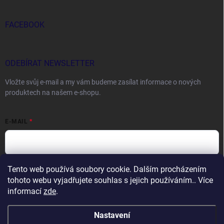
FACEBOOK
ODEBÍRAT NEWSLETTER
Vložte svůj e-mail a my vám budeme zasílat informace o nových
produktech na našem e-shopu.
E-MAIL
Tento web používá soubory cookie. Dalším procházením
Vložením e-mailu souhlasíte s
podmínkami ochrany osobních údajů
tohoto webu vyjadřujete souhlas s jejich používáním.. Více
Přihlásit se
informací
zde
.
Nastavení