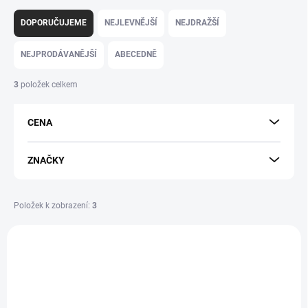
Ř
a
DOPORUČUJEME
NEJLEVNĚJŠÍ
NEJDRAŽŠÍ
z
e
NEJPRODÁVANĚJŠÍ
ABECEDNĚ
n
í
3
položek celkem
p
r
CENA
o
d
u
ZNAČKY
k
t
ů
Položek k zobrazení:
3
V
ý
p
i
s
p