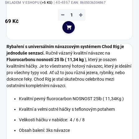
| 40-4867
SKLADEM V ESHOPU
(>5 KS)
EAN:
8605036304867
−
+
69 Kč
Do košíku
Rybaření s universálním návazcovým systémem Chod Rig je
jednoduše senzací.
Ručně vázaný kvalitní návazec na
Fluorocarbonu nosností 25 lb ( 11,34 kg
), který je osazen
kvalitními háčky. Je to všestranný hotový návazec, který je ideální
pro všechny typy vod. Ať už to jsou různá jezera, rybníky, nebo
dokonce řeky. Chod Rig je stal skutečnou celebritou mezi
ostatními kompletními návazci.
Kvalitní pevný fluorocarbon NOSNOST 25lb ( 11,34Kg )
Kvalitní a velmi ostré háčky s teflonovým potahem
Velikosti háčku v nabídce: 4 / 6 / 8
Obsah balení: 3ks návazce