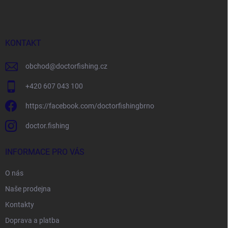
p
a
t
í
KONTAKT
obchod
@
doctorfishing.cz
+420 607 043 100
https://facebook.com/doctorfishingbrno
doctor.fishing
INFORMACE PRO VÁS
O nás
Naše prodejna
Kontakty
Doprava a platba