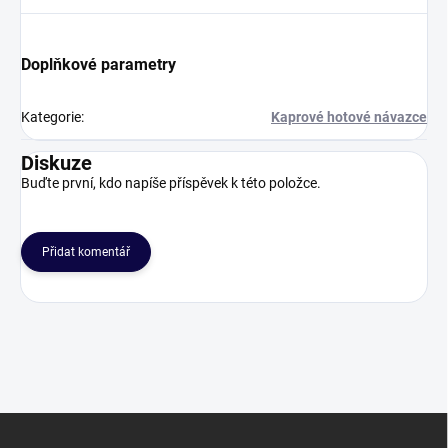
Doplňkové parametry
Kategorie
:
Kaprové hotové návazce
Diskuze
Buďte první, kdo napíše příspěvek k této položce.
Přidat komentář
Z
á