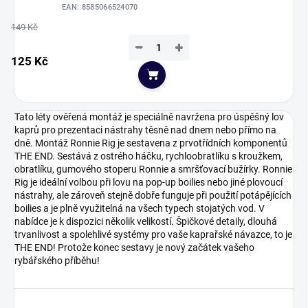
EAN:
8585066524070
149 Kč
−
+
125 Kč
Do košíku
Tato léty ověřená montáž je speciálně navržena pro úspěšný lov
kaprů pro prezentaci nástrahy těsně nad dnem nebo přímo na
dně. Montáž Ronnie Rig je sestavena z prvotřídních komponentů
THE END. Sestává z ostrého háčku, rychloobratlíku s kroužkem,
obratlíku, gumového stoperu Ronnie a smršťovací bužírky. Ronnie
Rig je ideální volbou při lovu na pop-up boilies nebo jiné plovoucí
nástrahy, ale zároveň stejně dobře funguje při použití potápějících
boilies a je plně využitelná na všech typech stojatých vod. V
nabídce je k dispozici několik velikostí. Špičkové detaily, dlouhá
trvanlivost a spolehlivé systémy pro vaše kaprařské návazce, to je
THE END! Protože konec sestavy je nový začátek vašeho
rybářského příběhu!