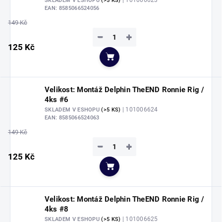
| 101006623
SKLADEM V ESHOPU
(>5 KS)
EAN:
8585066524056
149 Kč
−
+
125 Kč
Do košíku
Velikost: Montáž Delphin TheEND Ronnie Rig /
4ks #6
| 101006624
SKLADEM V ESHOPU
(>5 KS)
EAN:
8585066524063
149 Kč
−
+
125 Kč
Do košíku
Velikost: Montáž Delphin TheEND Ronnie Rig /
4ks #8
| 101006625
SKLADEM V ESHOPU
(>5 KS)