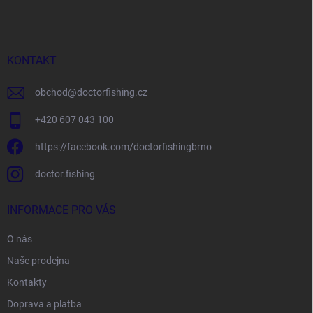
p
a
t
í
KONTAKT
obchod
@
doctorfishing.cz
+420 607 043 100
https://facebook.com/doctorfishingbrno
doctor.fishing
INFORMACE PRO VÁS
O nás
Naše prodejna
Kontakty
Doprava a platba