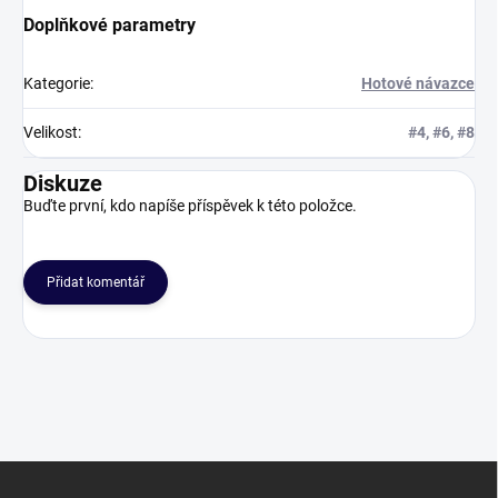
Doplňkové parametry
Kategorie
:
Hotové návazce
Velikost
:
#4, #6, #8
Diskuze
Buďte první, kdo napíše příspěvek k této položce.
Přidat komentář
Z
á