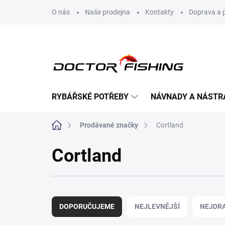
Přejít
O nás
Naše prodejna
Kontakty
Doprava a 
na
obsah
RYBÁŘSKÉ POTŘEBY
NÁVNADY A NÁSTR
Domů
Prodávané značky
Cortland
Cortland
Ř
a
DOPORUČUJEME
NEJLEVNĚJŠÍ
NEJDRA
z
e