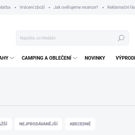
platba
Vrácení zboží
Jak ověřujeme recenze?
Reklamační řá
Hledat
AHY
CAMPING A OBLEČENÍ
NOVINKY
VÝPROD
ŽŠÍ
NEJPRODÁVANĚJŠÍ
ABECEDNĚ