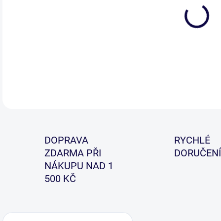
Jedn
sta
výko
DETA
DOPRAVA
RYCHLÉ
ZDARMA PŘI
DORUČENÍ
NÁKUPU NAD 1
500 KČ