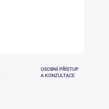
a z klasik muškařských šnůr, která nastavila
ndard pro všechny typy šnůr. Odolnost a všestranný
n, který trvá více než 50 let.
ILNÍ INFORMACE
ZEPTAT SE
HLÍDAT
OSOBNÍ PŘÍSTUP
A KONZULTACE