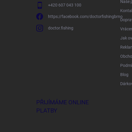
Naše 
+420 607 043 100
Konta
https://facebook.com/doctorfishingbrno
Doprav
doctor.fishing
Vrácen
Jak ov
Rekla
Obcho
Podmí
Blog
Dárko
PŘIJÍMÁME ONLINE
PLATBY