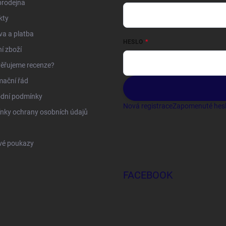
prodejna
kty
a a platba
HESLO
í zboží
ěřujeme recenze?
mační řád
dní podmínky
Nová registrace
Zapomenuté hes
nky ochrany osobních údajů
vé poukazy
FACEBOOK