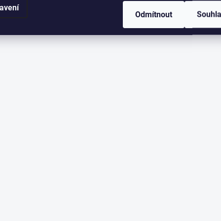
avení
Odmítnout
Souhl