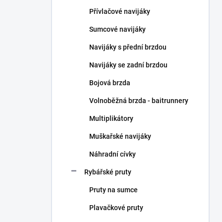
n
Přívlačové navijáky
í
p
Sumcové navijáky
a
n
Navijáky s přední brzdou
e
Navijáky se zadní brzdou
l
Bojová brzda
Volnoběžná brzda - baitrunnery
Multiplikátory
Muškařské navijáky
Náhradní cívky
Rybářské pruty
Pruty na sumce
Plavačkové pruty