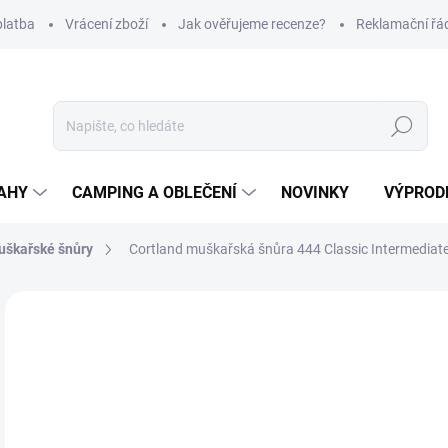
platba
Vrácení zboží
Jak ověřujeme recenze?
Reklamační řá
Hledat
AHY
CAMPING A OBLEČENÍ
NOVINKY
VÝPROD
uškařské šnůry
Cortland muškařská šnůra 444 Classic Intermediate
Neohodnoceno
Podrobnosti hodnocení
ZNAČKA
1 
Měr
Z
cena