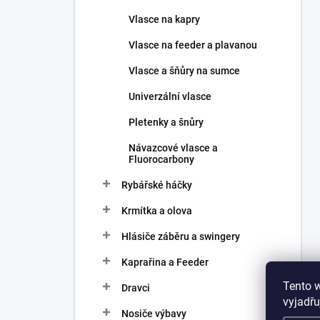
Vlasce na kapry
Vlasce na feeder a plavanou
Vlasce a šňůry na sumce
Univerzální vlasce
Pletenky a šnůry
Návazcové vlasce a
Fluorocarbony
Rybářské háčky
Krmítka a olova
Hlásiče záběru a swingery
Kaprařina a Feeder
Tento 
Dravci
vyjadřu
Nosiče výbavy