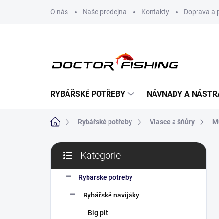
Přejít
O nás
Naše prodejna
Kontakty
Doprava a 
na
obsah
RYBÁŘSKÉ POTŘEBY
NÁVNADY A NÁSTR
Domů
Rybářské potřeby
Vlasce a šňůry
M
P
Kategorie
o
Přeskočit
s
kategorie
t
Rybářské potřeby
r
Rybářské navijáky
a
n
Big pit