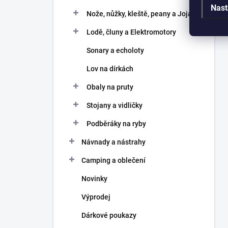
Nast
Nože, nůžky, kleště, peany a Joja
Lodě, čluny a Elektromotory
Sonary a echoloty
Lov na dírkách
Obaly na pruty
Stojany a vidličky
Podběráky na ryby
Návnady a nástrahy
Camping a oblečení
Novinky
Výprodej
Dárkové poukazy