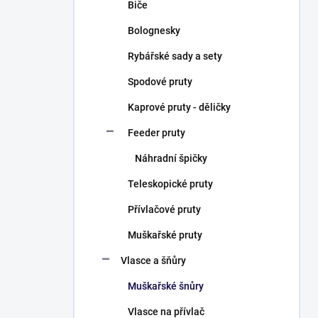
Biče
Bolognesky
Rybářské sady a sety
Spodové pruty
Kaprové pruty - děličky
Feeder pruty
Náhradní špičky
Teleskopické pruty
Přívlačové pruty
Muškařské pruty
Vlasce a šňůry
Muškařské šnůry
Vlasce na přívlač