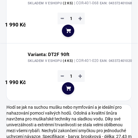
| COR-401-068
SKLADEM V ESHOPU
(2 KS)
EAN:
043372401068
−
+
1 990 Kč
Do košíku
Varianta: DT2F 90ft
| COR-401-020
SKLADEM V ESHOPU
(4 KS)
EAN:
043372401020
−
+
1 990 Kč
Do košíku
Hodí se jak na suchou mušku nebo nymfování a je ideální pro
nahazování pomocí valivých hodů. Odolná a kvalitní šnůra
navržena pro muškařské techniky na sladkou vodu. Díky své
univerzálnosti a extrémní trvanlivosti se stala velmi oblíbenou
mezi všemi rybáři. Nechybí zakončení smyčkou pro jednoduché
uchycení návazce. Specifikace: - barva: broskvová - délka: 27,43 m