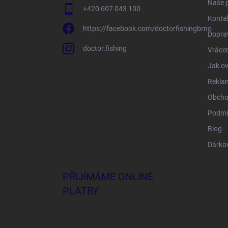
Naše 
+420 607 043 100
Konta
https://facebook.com/doctorfishingbrno
Doprav
doctor.fishing
Vrácen
Jak ov
Rekla
Obcho
Podmí
Blog
Dárko
PŘIJÍMÁME ONLINE
PLATBY