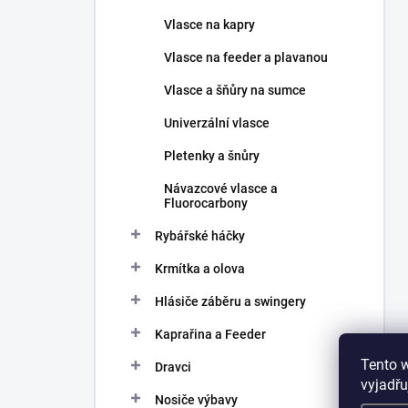
Vlasce na kapry
Vlasce na feeder a plavanou
Vlasce a šňůry na sumce
Univerzální vlasce
Pletenky a šnůry
Návazcové vlasce a
Fluorocarbony
Rybářské háčky
Krmítka a olova
Hlásiče záběru a swingery
Kaprařina a Feeder
Tento 
Dravci
vyjadřu
Nosiče výbavy