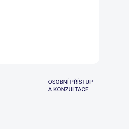
ická potápivá šňůra pro jezerní muškaření a nebo
eamerování na řekách.
ILNÍ INFORMACE
ZEPTAT SE
HLÍDAT
OSOBNÍ PŘÍSTUP
A KONZULTACE