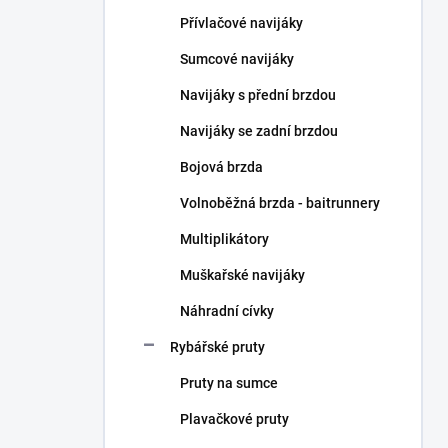
n
Přívlačové navijáky
í
p
Sumcové navijáky
a
n
Navijáky s přední brzdou
e
Navijáky se zadní brzdou
l
Bojová brzda
Volnoběžná brzda - baitrunnery
Multiplikátory
Muškařské navijáky
Náhradní cívky
Rybářské pruty
Pruty na sumce
Plavačkové pruty