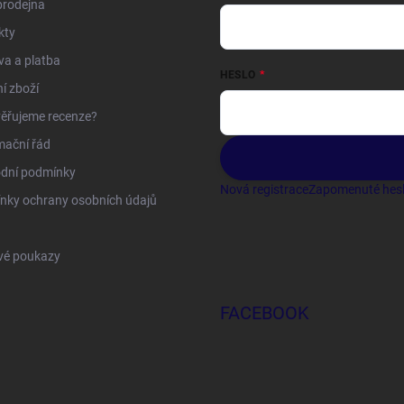
prodejna
kty
a a platba
HESLO
í zboží
ěřujeme recenze?
mační řád
dní podmínky
Nová registrace
Zapomenuté hes
nky ochrany osobních údajů
vé poukazy
FACEBOOK