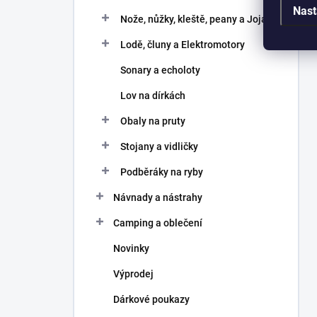
Nast
Nože, nůžky, kleště, peany a Joja
Lodě, čluny a Elektromotory
Sonary a echoloty
Lov na dírkách
Obaly na pruty
Stojany a vidličky
Podběráky na ryby
Návnady a nástrahy
Camping a oblečení
Novinky
Výprodej
Dárkové poukazy