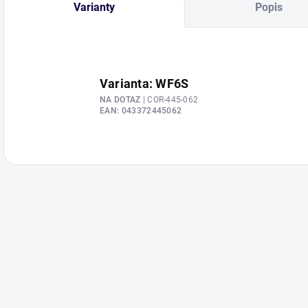
Varianty
Popis
Varianta: WF6S
NA DOTAZ
| COR-445-062
EAN:
043372445062