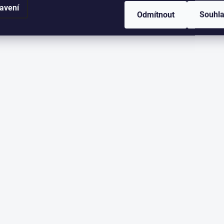
avení
Odmítnout
Souhl