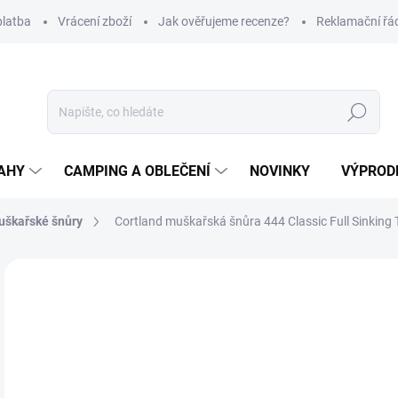
platba
Vrácení zboží
Jak ověřujeme recenze?
Reklamační řá
Hledat
AHY
CAMPING A OBLEČENÍ
NOVINKY
VÝPROD
uškařské šnůry
Cortland muškařská šnůra 444 Classic Full Sinking 
Neohodnoceno
Podrobnosti hodnocení
ZNAČKA
1 
Měr
Z
cena