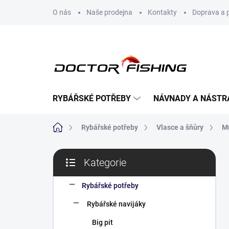
Přejít
O nás
Naše prodejna
Kontakty
Doprava a 
na
obsah
RYBÁŘSKÉ POTŘEBY
NÁVNADY A NÁSTR
Domů
Rybářské potřeby
Vlasce a šňůry
M
P
Kategorie
o
Přeskočit
s
kategorie
t
Rybářské potřeby
r
Rybářské navijáky
a
n
Big pit