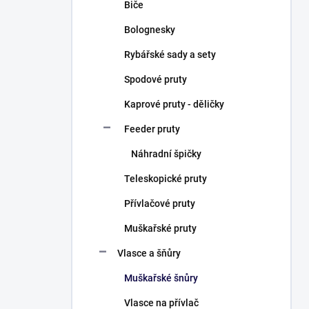
Biče
Bolognesky
Rybářské sady a sety
Spodové pruty
Kaprové pruty - děličky
Feeder pruty
Náhradní špičky
Teleskopické pruty
Přívlačové pruty
Muškařské pruty
Vlasce a šňůry
Muškařské šnůry
Vlasce na přívlač