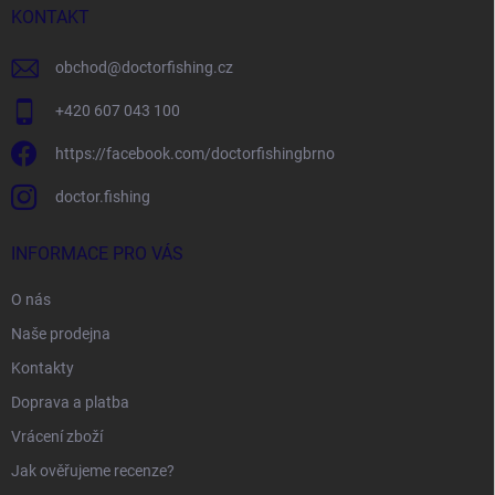
í
KONTAKT
obchod
@
doctorfishing.cz
+420 607 043 100
https://facebook.com/doctorfishingbrno
doctor.fishing
INFORMACE PRO VÁS
O nás
Naše prodejna
Kontakty
Doprava a platba
Vrácení zboží
Jak ověřujeme recenze?