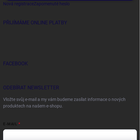
Nová registrace
Zapomenuté heslo
PŘIJÍMÁME ONLINE PLATBY
FACEBOOK
ODEBÍRAT NEWSLETTER
Vložte svůj e-mail a my vám budeme zasílat informace o nových
produktech na našem e-shopu.
E-MAIL