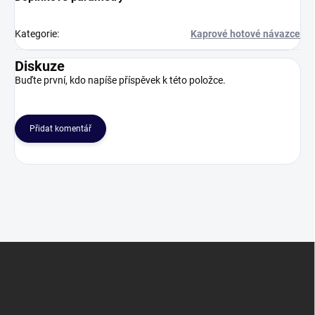
Kategorie
:
Kaprové hotové návazce
Diskuze
Buďte první, kdo napíše příspěvek k této položce.
Přidat komentář
Z
á
p
a
t