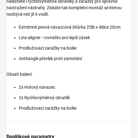
naleznete i rychlovýměnné obratlíky a zarážky pro správné
nastražení nástrahy. Získáte tak kompletní montáž se kterou
nezbývá než jít k vodě.
Extrémně pevná návazcová šňůrka 25lb v délce 20cm
Line aligner - rovnátko pro lepší zásek
Prodlužovací zarážky na boilie
Antitangle převlek proti zamotání
Obsah balení:
2x Hotový návazec
2x Rychlovýměnný obratlík
Prodlužovací zarážky na boilie
Doplňkové parametry