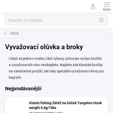
Přejít
na
obsah
Hledat
olova
Vyvažovací olůvka a broky
I když se jedná o malou část výbavy, přece jen se bez bročků
a vyvažovacích olov neobejdete. Najdete zde klasické bročky
na všestranné použití, ale taky speciální vyvažovací olova pro
kapraře.
Nejprodávanější
Giants fishing Zátěž na háček Tungsten Hook
weight 0,4g/10ks