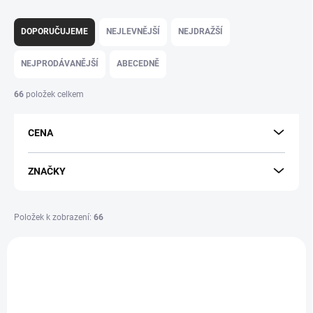
Ř
a
DOPORUČUJEME
NEJLEVNĚJŠÍ
NEJDRAŽŠÍ
z
e
NEJPRODÁVANĚJŠÍ
ABECEDNĚ
n
í
66
položek celkem
p
r
CENA
o
d
u
ZNAČKY
k
t
ů
Položek k zobrazení:
66
V
ý
p
i
s