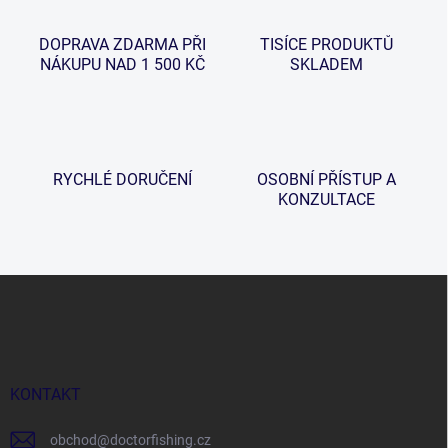
p
v
r
á
v
DOPRAVA ZDARMA PŘI
TISÍCE PRODUKTŮ
n
k
NÁKUPU NAD 1 500 KČ
SKLADEM
í
y
v
ý
p
i
s
RYCHLÉ DORUČENÍ
OSOBNÍ PŘÍSTUP A
u
KONZULTACE
Z
á
p
a
t
í
KONTAKT
obchod
@
doctorfishing.cz