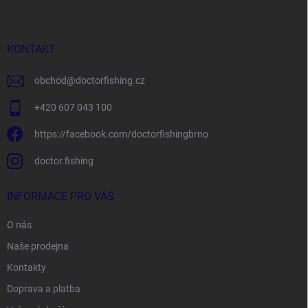
p
a
t
í
KONTAKT
obchod
@
doctorfishing.cz
+420 607 043 100
https://facebook.com/doctorfishingbrno
doctor.fishing
INFORMACE PRO VÁS
O nás
Naše prodejna
Kontakty
Doprava a platba