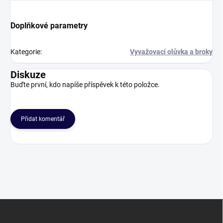
Doplňkové parametry
Kategorie
:
Vyvažovací olůvka a broky
Diskuze
Buďte první, kdo napíše příspěvek k této položce.
Přidat komentář
Z
á