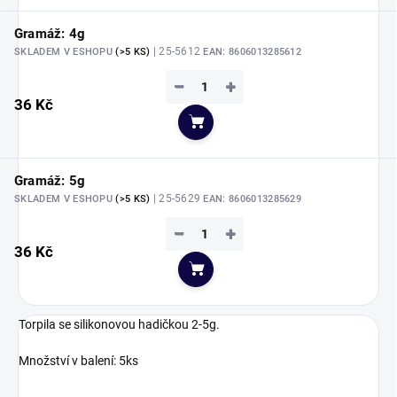
Gramáž: 4g
| 25-5612
SKLADEM V ESHOPU
(>5 KS)
EAN:
8606013285612
−
+
36 Kč
Do košíku
Gramáž: 5g
| 25-5629
SKLADEM V ESHOPU
(>5 KS)
EAN:
8606013285629
−
+
36 Kč
Do košíku
Torpila se silikonovou hadičkou 2-5g.
Množství v balení: 5ks