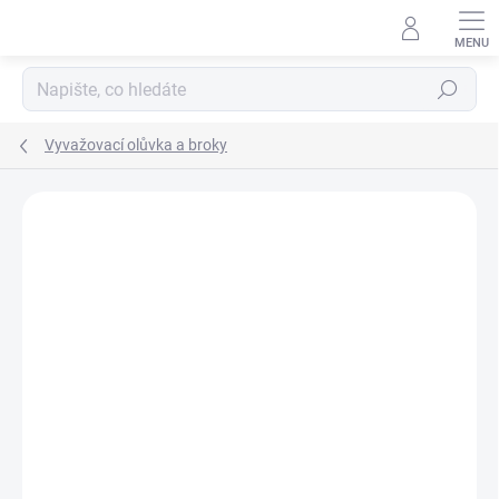
Přejít
na
obsah
Hledat
Vyvažovací olůvka a broky
Neohodnoceno
Podrobnosti hodnocení
ZNAČKA:
FALCON