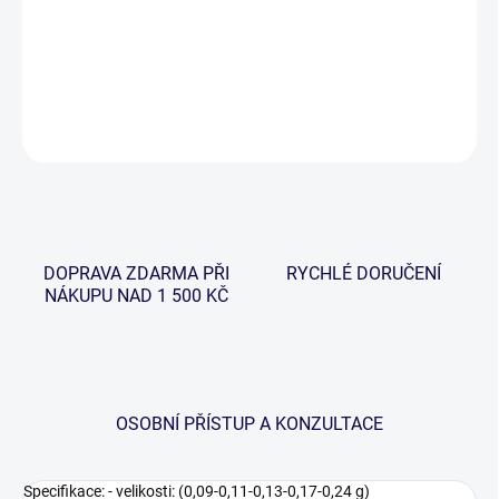
cena:
Sada bročků od firmy Garbolino.
DETAILNÍ INFORMACE
ZEPTAT SE
HLÍDAT
DOPRAVA ZDARMA PŘI
RYCHLÉ DORUČENÍ
NÁKUPU NAD 1 500 KČ
OSOBNÍ PŘÍSTUP A KONZULTACE
Specifikace: - velikosti: (0,09-0,11-0,13-0,17-0,24 g)