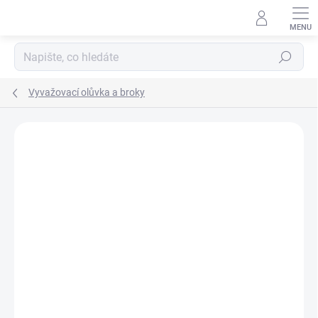
Přejít
na
obsah
Hledat
Vyvažovací olůvka a broky
Neohodnoceno
Podrobnosti hodnocení
ZNAČKA:
GARBOLINO