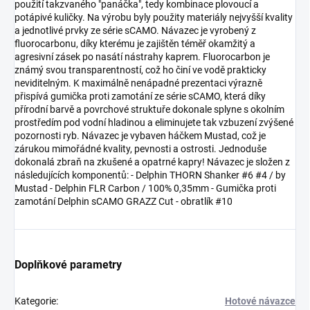
použití takzvaného "panáčka", tedy kombinace plovoucí a
potápivé kuličky. Na výrobu byly použity materiály nejvyšší kvality
a jednotlivé prvky ze série sCAMO. Návazec je vyrobený z
fluorocarbonu, díky kterému je zajištěn téměř okamžitý a
agresivní zásek po nasátí nástrahy kaprem. Fluorocarbon je
známý svou transparentností, což ho činí ve vodě prakticky
neviditelným. K maximálně nenápadné prezentaci výrazně
přispívá gumička proti zamotání ze série sCAMO, která díky
přírodní barvě a povrchové struktuře dokonale splyne s okolním
prostředím pod vodní hladinou a eliminujete tak vzbuzení zvýšené
pozornosti ryb. Návazec je vybaven háčkem Mustad, což je
zárukou mimořádné kvality, pevnosti a ostrosti. Jednoduše
dokonalá zbraň na zkušené a opatrné kapry! Návazec je složen z
následujících komponentů: - Delphin THORN Shanker #6 #4 / by
Mustad - Delphin FLR Carbon / 100% 0,35mm - Gumička proti
zamotání Delphin sCAMO GRAZZ Cut - obratlík #10
Doplňkové parametry
Kategorie
:
Hotové návazce