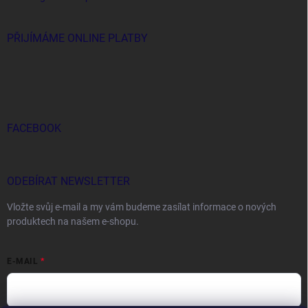
PŘIJÍMÁME ONLINE PLATBY
FACEBOOK
ODEBÍRAT NEWSLETTER
Vložte svůj e-mail a my vám budeme zasílat informace o nových
produktech na našem e-shopu.
E-MAIL