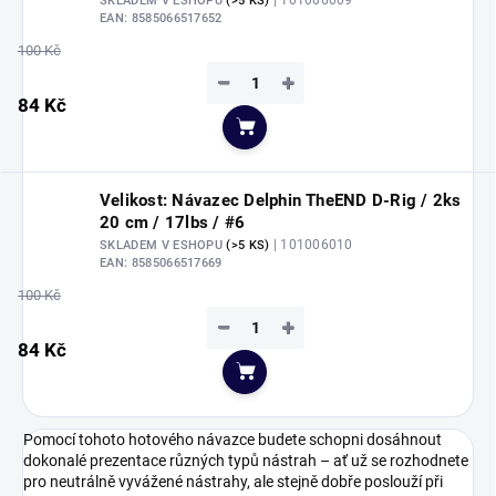
| 101006009
SKLADEM V ESHOPU
(>5 KS)
EAN:
8585066517652
100 Kč
−
+
84 Kč
Do košíku
Velikost: Návazec Delphin TheEND D-Rig / 2ks
20 cm / 17lbs / #6
| 101006010
SKLADEM V ESHOPU
(>5 KS)
EAN:
8585066517669
100 Kč
−
+
84 Kč
Do košíku
Pomocí tohoto hotového návazce budete schopni dosáhnout
dokonalé prezentace různých typů nástrah – ať už se rozhodnete
pro neutrálně vyvážené nástrahy, ale stejně dobře poslouží při