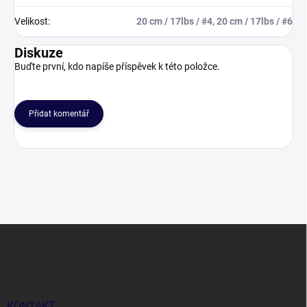
Velikost
:
20 cm / 17lbs / #4, 20 cm / 17lbs / #6
Diskuze
Buďte první, kdo napíše příspěvek k této položce.
Přidat komentář
Z
á
p
a
t
í
KONTAKT