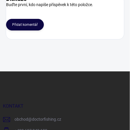
Buďte první, kdo napíše příspěvek k této položce.
Přidat komentář
Z
á
p
a
t
í
KONTAKT
obchod
@
doctorfishing.cz