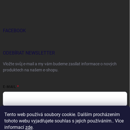
FACEBOOK
ODEBÍRAT NEWSLETTER
Vložte svůj e-mail a my vám budeme zasílat informace o nových
produktech na našem e-shopu.
E-MAIL
Tento web používá soubory cookie. Dalším procházením
Vložením e-mailu souhlasíte s
podmínkami ochrany osobních údajů
tohoto webu vyjadřujete souhlas s jejich používáním.. Více
Přihlásit se
informací
zde
.