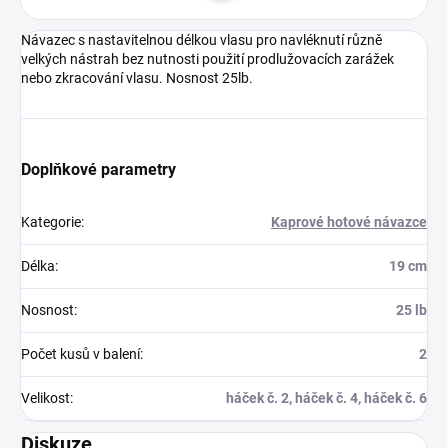
Návazec s nastavitelnou délkou vlasu pro navléknutí různě
velkých nástrah bez nutnosti použití prodlužovacích zarážek
nebo zkracování vlasu. Nosnost 25lb.
Doplňkové parametry
Kategorie
:
Kaprové hotové návazce
Délka
:
19 cm
Nosnost
:
25 lb
Počet kusů v balení
:
2
Velikost
:
háček č. 2, háček č. 4, háček č. 6
Diskuze