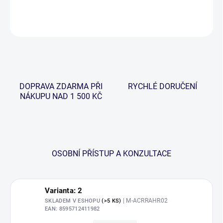
DETAILNÍ INFORMACE
ZEPTAT SE
HLÍDAT
DOPRAVA ZDARMA PŘI
RYCHLÉ DORUČENÍ
NÁKUPU NAD 1 500 KČ
OSOBNÍ PŘÍSTUP A KONZULTACE
Varianta: 2
| M-ACRRAHR02
SKLADEM V ESHOPU
(>5 KS)
EAN:
8595712411982