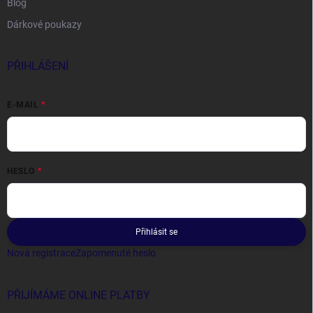
Blog
Dárkové poukazy
PŘIHLÁŠENÍ
E-MAIL
HESLO
Přihlásit se
Nová registrace
Zapomenuté heslo
PŘIJÍMÁME ONLINE PLATBY