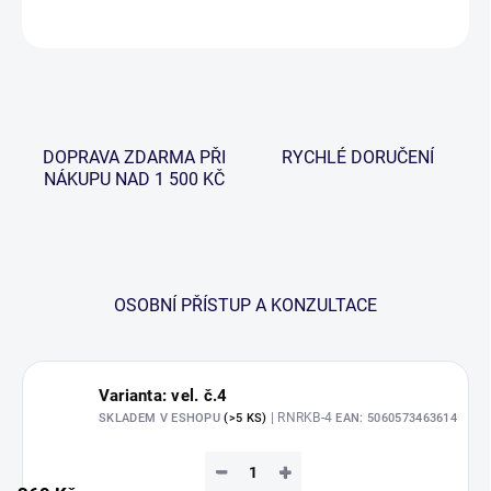
ZEPTAT SE
HLÍDAT
DOPRAVA ZDARMA PŘI
RYCHLÉ DORUČENÍ
NÁKUPU NAD 1 500 KČ
OSOBNÍ PŘÍSTUP A KONZULTACE
Varianta: vel. č.4
| RNRKB-4
SKLADEM V ESHOPU
(>5 KS)
EAN:
5060573463614
−
+