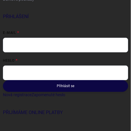
PŘIHLÁŠENÍ
E-MAIL
HESLO
Přihlásit se
Nová registrace
Zapomenuté heslo
PŘIJÍMÁME ONLINE PLATBY