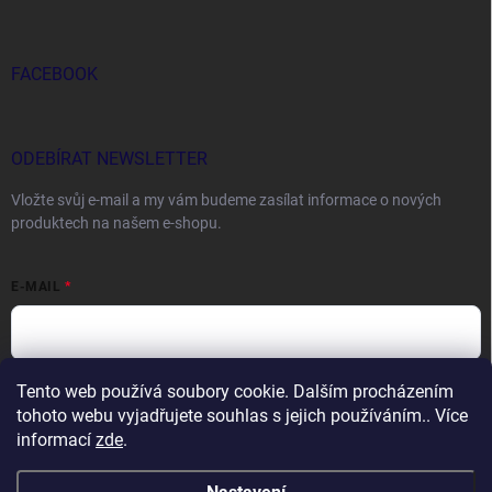
FACEBOOK
ODEBÍRAT NEWSLETTER
Vložte svůj e-mail a my vám budeme zasílat informace o nových
produktech na našem e-shopu.
E-MAIL
Tento web používá soubory cookie. Dalším procházením
Vložením e-mailu souhlasíte s
podmínkami ochrany osobních údajů
tohoto webu vyjadřujete souhlas s jejich používáním.. Více
Přihlásit se
informací
zde
.