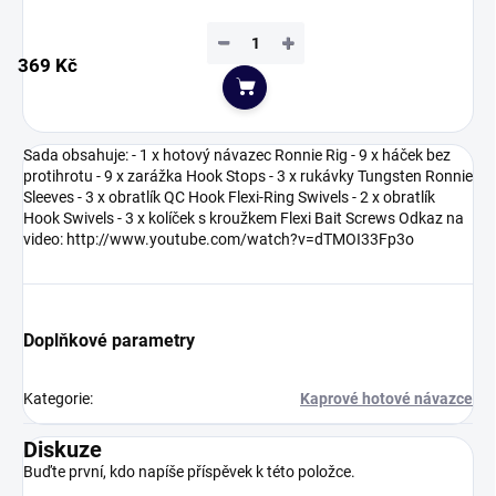
−
+
369 Kč
Do košíku
Sada obsahuje: - 1 x hotový návazec Ronnie Rig - 9 x háček bez
protihrotu - 9 x zarážka Hook Stops - 3 x rukávky Tungsten Ronnie
Sleeves - 3 x obratlík QC Hook Flexi-Ring Swivels - 2 x obratlík
Hook Swivels - 3 x kolíček s kroužkem Flexi Bait Screws Odkaz na
video: http://www.youtube.com/watch?v=dTMOI33Fp3o
Doplňkové parametry
Kategorie
:
Kaprové hotové návazce
Diskuze
Buďte první, kdo napíše příspěvek k této položce.