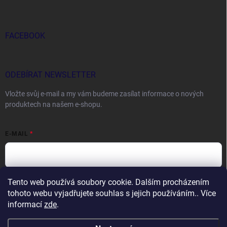
FACEBOOK
ODEBÍRAT NEWSLETTER
Vložte svůj e-mail a my vám budeme zasílat informace o nových
produktech na našem e-shopu.
E-MAIL
Tento web používá soubory cookie. Dalším procházením
Vložením e-mailu souhlasíte s
podmínkami ochrany osobních údajů
tohoto webu vyjadřujete souhlas s jejich používáním.. Více
Přihlásit se
informací
zde
.