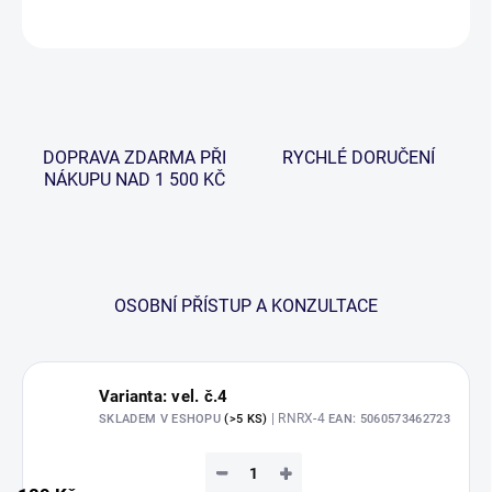
ZEPTAT SE
HLÍDAT
DOPRAVA ZDARMA PŘI
RYCHLÉ DORUČENÍ
NÁKUPU NAD 1 500 KČ
OSOBNÍ PŘÍSTUP A KONZULTACE
Varianta: vel. č.4
| RNRX-4
SKLADEM V ESHOPU
(>5 KS)
EAN:
5060573462723
−
+