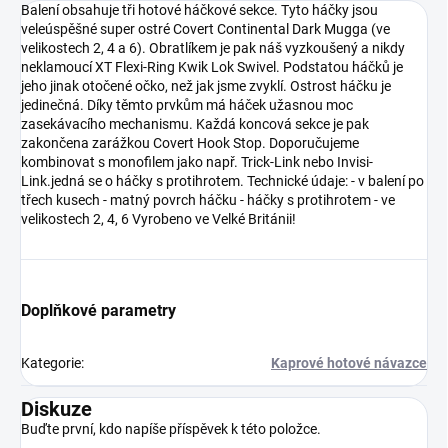
Balení obsahuje tři hotové háčkové sekce. Tyto háčky jsou
veleúspěšné super ostré Covert Continental Dark Mugga (ve
velikostech 2, 4 a 6). Obratlíkem je pak náš vyzkoušený a nikdy
neklamoucí XT Flexi-Ring Kwik Lok Swivel. Podstatou háčků je
jeho jinak otočené očko, než jak jsme zvyklí. Ostrost háčku je
jedinečná. Díky těmto prvkům má háček užasnou moc
zasekávacího mechanismu. Každá koncová sekce je pak
zakončena zarážkou Covert Hook Stop. Doporučujeme
kombinovat s monofilem jako např. Trick-Link nebo Invisi-
Link.jedná se o háčky s protihrotem. Technické údaje: - v balení po
třech kusech - matný povrch háčku - háčky s protihrotem - ve
velikostech 2, 4, 6 Vyrobeno ve Velké Británii!
Doplňkové parametry
Kategorie
:
Kaprové hotové návazce
Diskuze
Buďte první, kdo napíše příspěvek k této položce.