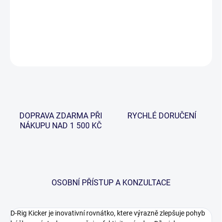
−
+
Přidat do košíku
DETAILNÍ INFORMACE
ZEPTAT SE
HLÍDAT
DOPRAVA ZDARMA PŘI
RYCHLÉ DORUČENÍ
NÁKUPU NAD 1 500 KČ
OSOBNÍ PŘÍSTUP A KONZULTACE
D-Rig Kicker je inovativní rovnátko, ktere výrazně zlepšuje pohyb