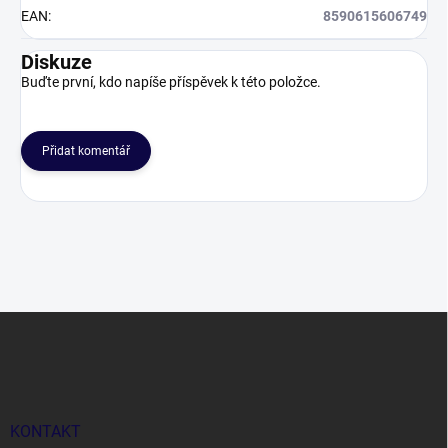
EAN
:
8590615606749
Diskuze
Buďte první, kdo napíše příspěvek k této položce.
Přidat komentář
Z
á
p
a
t
í
KONTAKT