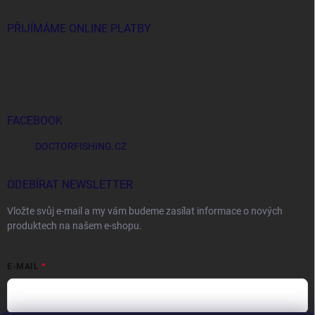
PŘIJÍMÁME ONLINE PLATBY
FACEBOOK
DOCTORFISHING.CZ
ODEBÍRAT NEWSLETTER
Vložte svůj e-mail a my vám budeme zasílat informace o nových
produktech na našem e-shopu.
E-MAIL