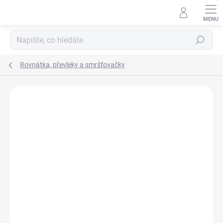
Přejít
na
obsah
Hledat
Rovnátka, převleky a smršťovačky
Neohodnoceno
Podrobnosti hodnocení
ZNAČKA:
ZFISH