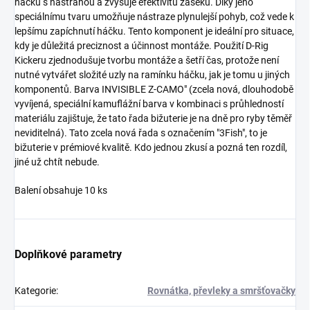
háčku s nástrahou a zvyšuje efektivitu záseku. Díky jeho
speciálnímu tvaru umožňuje nástraze plynulejší pohyb, což vede k
lepšímu zapíchnutí háčku. Tento komponent je ideální pro situace,
kdy je důležitá preciznost a účinnost montáže. Použití D-Rig
Kickeru zjednodušuje tvorbu montáže a šetří čas, protože není
nutné vytvářet složité uzly na ramínku háčku, jak je tomu u jiných
komponentů. Barva INVISIBLE Z-CAMO" (zcela nová, dlouhodobě
vyvíjená, speciální kamuflážní barva v kombinaci s průhledností
materiálu zajištuje, že tato řada bižuterie je na dně pro ryby těměř
neviditelná). Tato zcela nová řada s označením "3Fish", to je
bižuterie v prémiové kvalitě. Kdo jednou zkusí a pozná ten rozdíl,
jiné už chtít nebude.
Balení obsahuje 10 ks
Doplňkové parametry
Kategorie
:
Rovnátka, převleky a smršťovačky