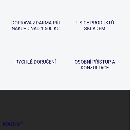
á
d
a
c
DOPRAVA ZDARMA PŘI
TISÍCE PRODUKTŮ
í
NÁKUPU NAD 1 500 KČ
SKLADEM
p
r
v
k
y
v
RYCHLÉ DORUČENÍ
OSOBNÍ PŘÍSTUP A
ý
KONZULTACE
p
i
s
u
Z
á
p
a
t
í
KONTAKT