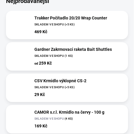
Nejprodávanější
Trakker Počítadlo 20/20 Wrap Counter
SKLADEM V ESHOPU
(>5 KS)
469 Kč
Gardner Zakrmovací raketa Bait Shuttles
SKLADEM V ESHOPU
(1 KS)
259 Kč
od
CSV Krmidlo výklopné CS-2
SKLADEM V ESHOPU
(>5 KS)
29 Kč
CAMOR s.r.l. Krmidlo na červy - 100 g
SKLADEM V ESHOPU
(4 KS)
169 Kč