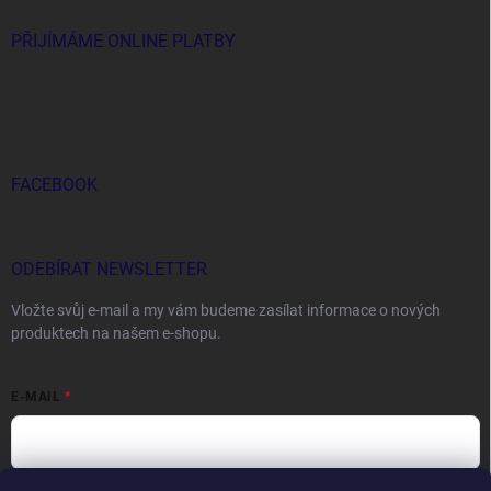
PŘIJÍMÁME ONLINE PLATBY
FACEBOOK
ODEBÍRAT NEWSLETTER
Vložte svůj e-mail a my vám budeme zasílat informace o nových
produktech na našem e-shopu.
E-MAIL