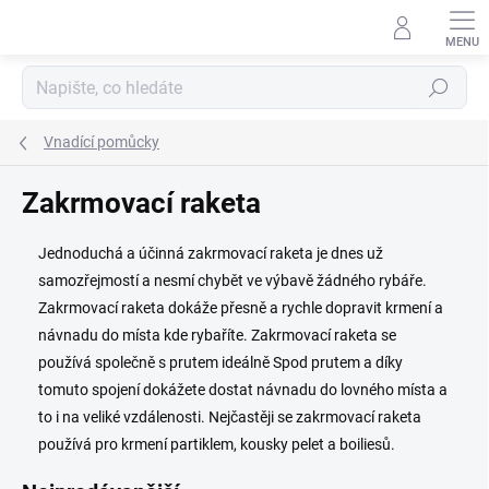
Přejít
na
obsah
Hledat
Vnadící pomůcky
Zakrmovací raketa
Jednoduchá a účinná zakrmovací raketa je dnes už
samozřejmostí a nesmí chybět ve výbavě žádného rybáře.
Zakrmovací raketa dokáže přesně a rychle dopravit krmení a
návnadu do místa kde rybaříte. Zakrmovací raketa se
používá společně s prutem ideálně Spod prutem a díky
tomuto spojení dokážete dostat návnadu do lovného místa a
to i na veliké vzdálenosti. Nejčastěji se zakrmovací raketa
používá pro krmení partiklem, kousky pelet a boiliesů.