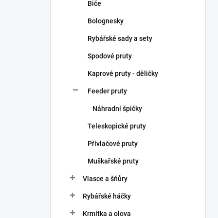
Biče
Bolognesky
Rybářské sady a sety
Spodové pruty
Kaprové pruty - děličky
Feeder pruty
Náhradní špičky
Teleskopické pruty
Přívlačové pruty
Muškařské pruty
Vlasce a šňůry
Rybářské háčky
Krmítka a olova