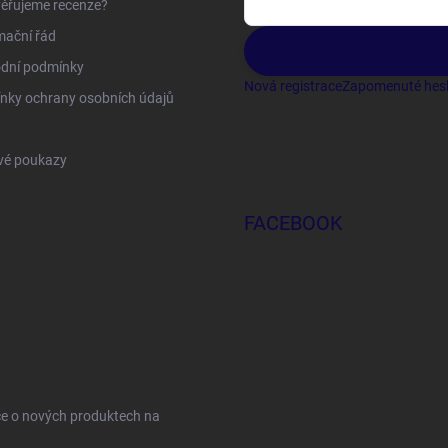
ěřujeme recenze?
mační řád
dní podmínky
Nová registrace
Zapomenuté hes
nky ochrany osobních údajů
vé poukazy
FACEBOOK
ce o nových produktech na