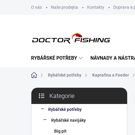
Přejít
O nás
Naše prodejna
Kontakty
Doprava a 
na
obsah
RYBÁŘSKÉ POTŘEBY
NÁVNADY A NÁSTR
Domů
Rybářské potřeby
Kaprařina a Feeder
P
Kategorie
o
Přeskočit
s
kategorie
t
Rybářské potřeby
r
Rybářské navijáky
a
n
Big pit