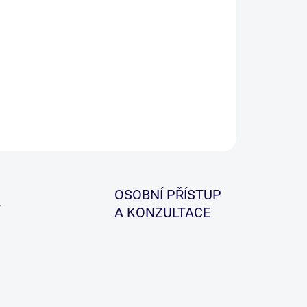
ty jsou k dispozici ve dvou velikostech, navrženy
 aby byly přesné, měli aerodynamický design, díky
ému letí rovně a dobře zvládají boční vítr.
ILNÍ INFORMACE
ZEPTAT SE
HLÍDAT
OSOBNÍ PŘÍSTUP
A KONZULTACE