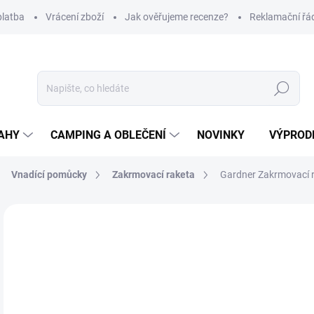
platba
Vrácení zboží
Jak ověřujeme recenze?
Reklamační řá
Hledat
AHY
CAMPING A OBLEČENÍ
NOVINKY
VÝPROD
Vnadící pomůcky
Zakrmovací raketa
Gardner Zakrmovací r
Neohodnoceno
Podrobnosti hodnocení
ZNAČKA
2
Měr
Z
cena