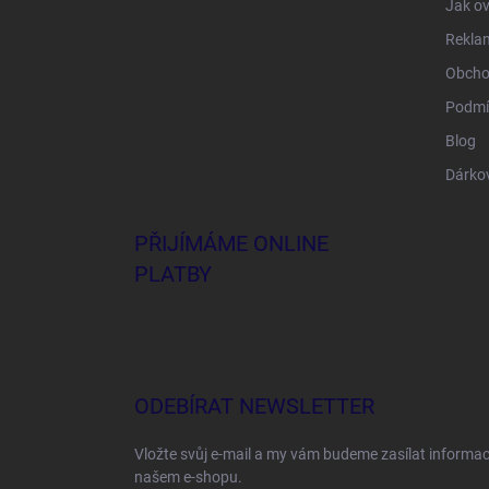
Jak ov
Rekla
Obcho
Podmí
Blog
Dárko
PŘIJÍMÁME ONLINE
PLATBY
ODEBÍRAT NEWSLETTER
Vložte svůj e-mail a my vám budeme zasílat informa
našem e-shopu.