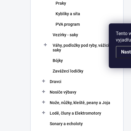
Praky
Kyblíky a síta
PVA program
Tento 
Vezírky - saky
vyjadřu
Váhy, podložky pod ryby, vážicí
saky
Nast
Bójky
Zavážecí lodičky
Dravci
Nosiče výbavy
Nože, nůžky, kleště, peany a Joja
Lodě, čluny a Elektromotory
Sonary a echoloty