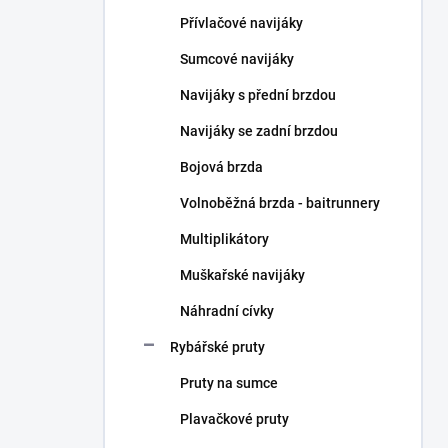
n
Přívlačové navijáky
í
p
Sumcové navijáky
a
n
Navijáky s přední brzdou
e
Navijáky se zadní brzdou
l
Bojová brzda
Volnoběžná brzda - baitrunnery
Multiplikátory
Muškařské navijáky
Náhradní cívky
Rybářské pruty
Pruty na sumce
Plavačkové pruty