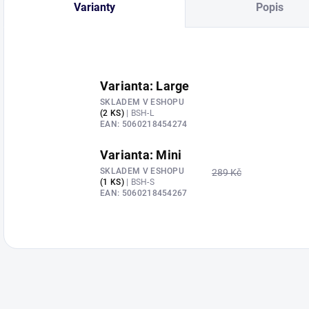
Varianty
Popis
Varianta: Large
SKLADEM V ESHOPU
(2 KS)
| BSH-L
EAN:
5060218454274
Varianta: Mini
SKLADEM V ESHOPU
289 Kč
(1 KS)
| BSH-S
EAN:
5060218454267