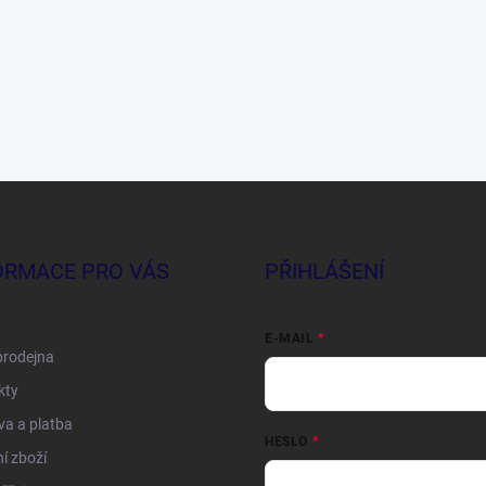
ORMACE PRO VÁS
PŘIHLÁŠENÍ
E-MAIL
prodejna
kty
a a platba
HESLO
í zboží