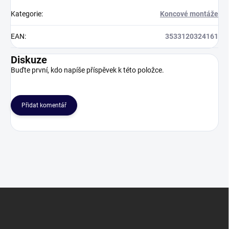
Kategorie
:
Koncové montáže
EAN
:
3533120324161
Diskuze
Buďte první, kdo napíše příspěvek k této položce.
Přidat komentář
Z
á
p
a