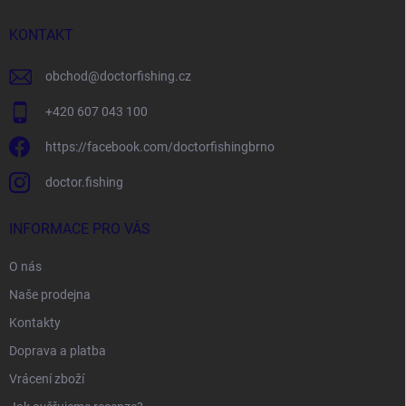
t
í
KONTAKT
obchod
@
doctorfishing.cz
+420 607 043 100
https://facebook.com/doctorfishingbrno
doctor.fishing
INFORMACE PRO VÁS
O nás
Naše prodejna
Kontakty
Doprava a platba
Vrácení zboží