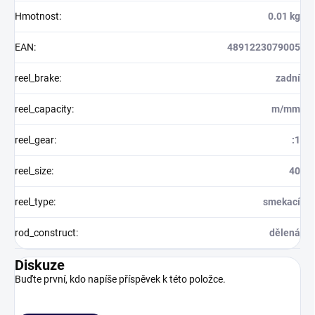
Hmotnost
:
0.01 kg
EAN
:
4891223079005
reel_brake
:
zadní
reel_capacity
:
m/mm
reel_gear
:
:1
reel_size
:
40
reel_type
:
smekací
rod_construct
:
dělená
Diskuze
Buďte první, kdo napíše příspěvek k této položce.