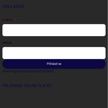
PŘIHLÁŠENÍ
E-MAIL
HESLO
Přihlásit se
Nová registrace
Zapomenuté heslo
PŘIJÍMÁME ONLINE PLATBY