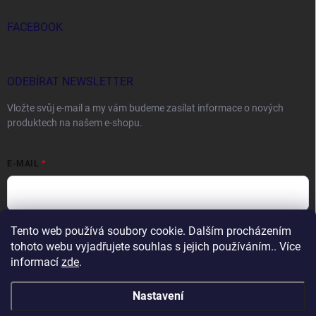
FACEBOOK
ODEBÍRAT NEWSLETTER
Vložte svůj e-mail a my vám budeme zasílat informace o nových
produktech na našem e-shopu.
E-MAIL
Tento web používá soubory cookie. Dalším procházením
Vložením e-mailu souhlasíte s
podmínkami ochrany osobních údajů
tohoto webu vyjadřujete souhlas s jejich používáním.. Více
Přihlásit se
informací
zde
.
Nastavení