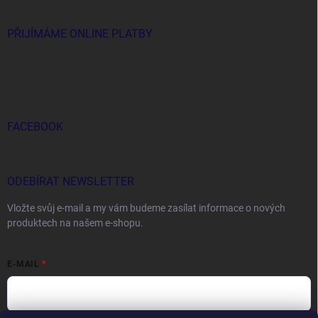
PŘIJÍMÁME ONLINE PLATBY
FACEBOOK
ODEBÍRAT NEWSLETTER
Vložte svůj e-mail a my vám budeme zasílat informace o nových
produktech na našem e-shopu.
E-MAIL