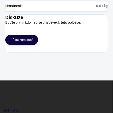
Hmotnost
:
0.01 kg
Diskuze
Buďte první, kdo napíše příspěvek k této položce.
Přidat komentář
Z
á
p
a
t
í
KONTAKT