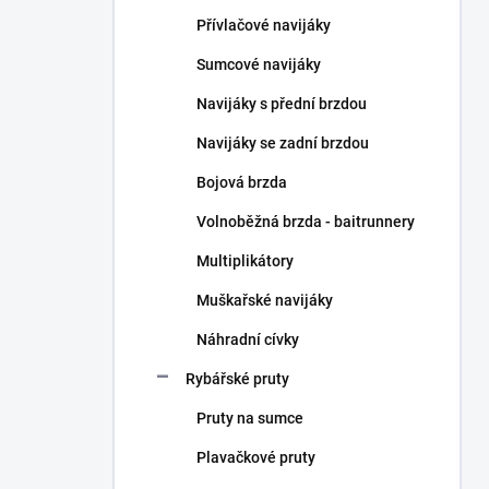
n
Přívlačové navijáky
í
p
Sumcové navijáky
a
n
Navijáky s přední brzdou
e
Navijáky se zadní brzdou
l
Bojová brzda
Volnoběžná brzda - baitrunnery
Multiplikátory
Muškařské navijáky
Náhradní cívky
Rybářské pruty
Pruty na sumce
Plavačkové pruty