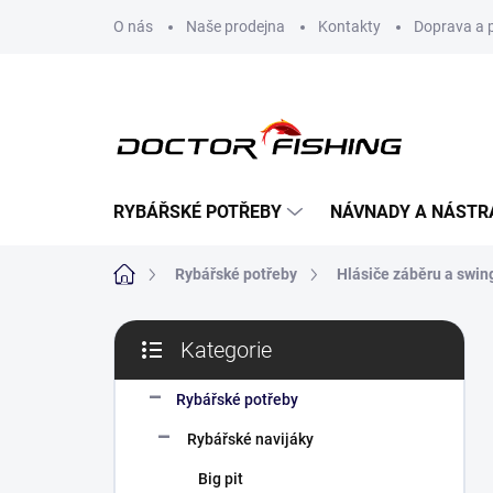
Přejít
O nás
Naše prodejna
Kontakty
Doprava a 
na
obsah
RYBÁŘSKÉ POTŘEBY
NÁVNADY A NÁSTR
Domů
Rybářské potřeby
Hlásiče záběru a swin
P
Kategorie
o
Přeskočit
s
kategorie
t
Rybářské potřeby
r
Rybářské navijáky
a
n
Big pit