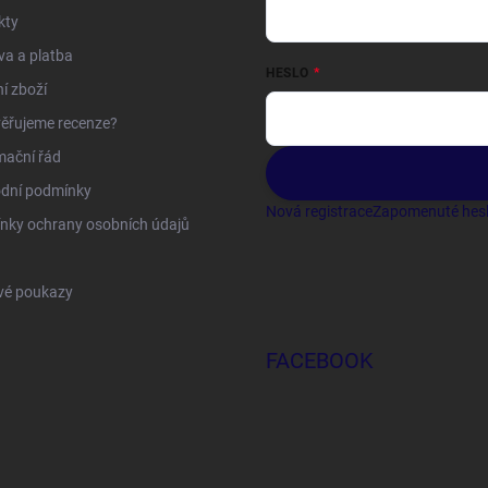
kty
a a platba
HESLO
í zboží
ěřujeme recenze?
mační řád
dní podmínky
Nová registrace
Zapomenuté hes
nky ochrany osobních údajů
vé poukazy
FACEBOOK