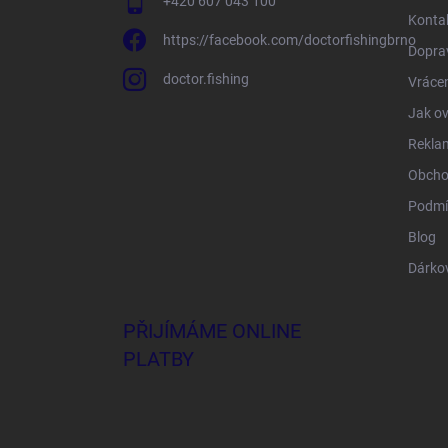
+420 607 043 100
Konta
https://facebook.com/doctorfishingbrno
Doprav
doctor.fishing
Vrácen
Jak ov
Rekla
Obcho
Podmí
Blog
Dárko
PŘIJÍMÁME ONLINE
PLATBY