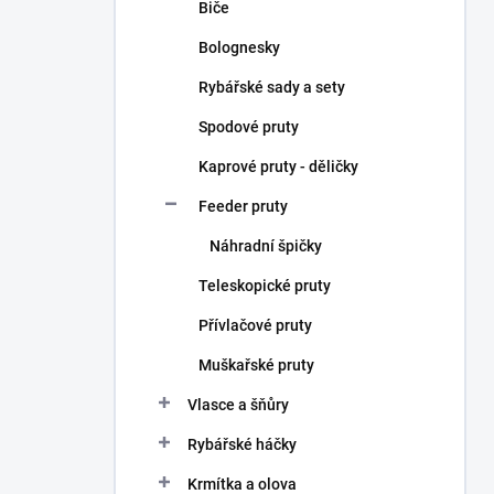
Biče
Bolognesky
Rybářské sady a sety
Spodové pruty
Kaprové pruty - děličky
Feeder pruty
Náhradní špičky
Teleskopické pruty
Přívlačové pruty
Muškařské pruty
Vlasce a šňůry
Rybářské háčky
Krmítka a olova