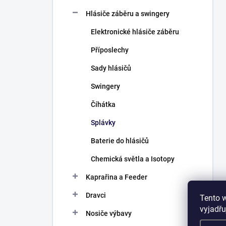
Hlásiče záběru a swingery
Elektronické hlásiče záběru
Příposlechy
Sady hlásičů
Swingery
Číhátka
Splávky
Baterie do hlásičů
Chemická světla a Isotopy
Kaprařina a Feeder
Dravci
Tento 
vyjadřu
Nosiče výbavy