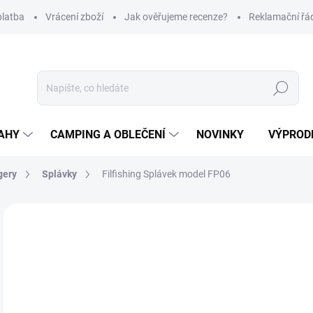
platba
Vrácení zboží
Jak ověřujeme recenze?
Reklamační řá
Hledat
AHY
CAMPING A OBLEČENÍ
NOVINKY
VÝPROD
gery
Splávky
Filfishing Splávek model FP06
Neohodnoceno
Podrobnosti hodnocení
ZNAČKA
29
Měr
Z
cena