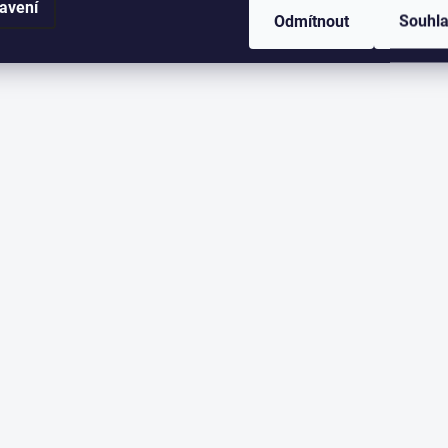
avení
Odmítnout
Souhl