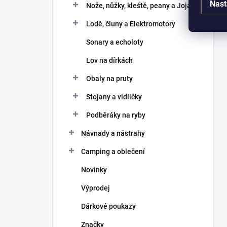
Nast
Nože, nůžky, kleště, peany a Joja
Lodě, čluny a Elektromotory
Sonary a echoloty
Lov na dírkách
Obaly na pruty
Stojany a vidličky
Podběráky na ryby
Návnady a nástrahy
Camping a oblečení
Novinky
Výprodej
Dárkové poukazy
Značky