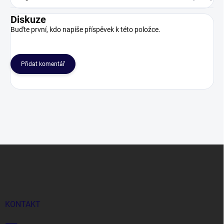
Diskuze
Buďte první, kdo napíše příspěvek k této položce.
Přidat komentář
Z
á
p
a
t
í
KONTAKT