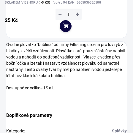
| 50-9004
SKLADEM V ESHOPU
(>5 KS)
EAN:
8605036320508
−
+
25 Kč
Do košíku
Oválné plovátko "bublina" od firmy Filfishing určená pro lov ryb z
hladiny z větší vzdálenosti. Plovátko stačí pouze částečně naplnit
vodou a nahodit do potřebné vzdálenosti. Vlasec je veden přes
boční očka a lze tak i nastavit vzdálenost plováku od samotné
nástrahy. Tento oválný tvar by měl po naplnění vodou ještě lépe
létat něž klasická kulatá bublina.
Dostupné ve velikosti S a L
Doplňkové parametry
Kategorie
:
Splávky