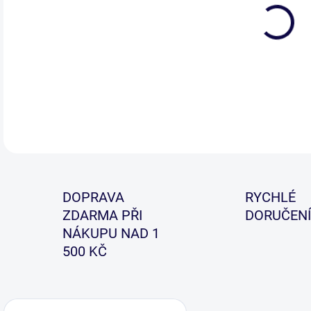
Vhod
blow
japo
okra
DOPRAVA
RYCHLÉ
ZDARMA PŘI
DORUČENÍ
NÁKUPU NAD 1
500 KČ