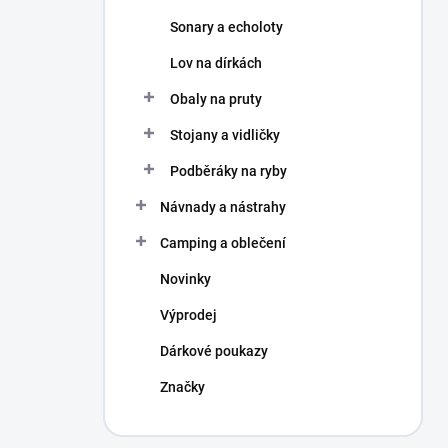
Sonary a echoloty
Lov na dírkách
Obaly na pruty
Stojany a vidličky
Podběráky na ryby
Návnady a nástrahy
Camping a oblečení
Novinky
Výprodej
Dárkové poukazy
Značky