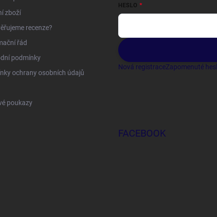
HESLO
í zboží
ěřujeme recenze?
mační řád
dní podmínky
Nová registrace
Zapomenuté hes
nky ochrany osobních údajů
vé poukazy
FACEBOOK