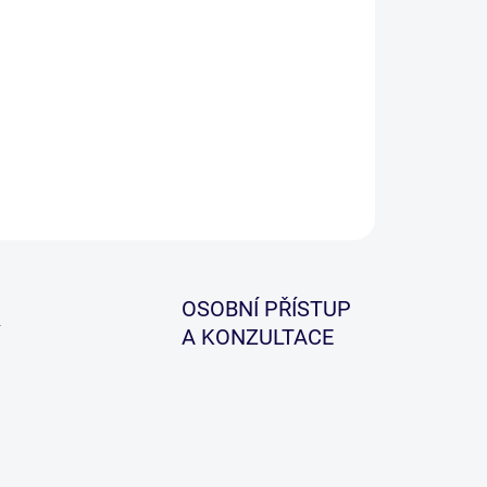
né pro několik prezentací včetně anti-eject,
back, D-rig a dalších. Vyroben z vysoce kvalitní
nské oceli, bezespárý kulatý profil, velice hladké
je a matný povrch. 20 kroužků v balení.
ZEPTAT SE
HLÍDAT
OSOBNÍ PŘÍSTUP
A KONZULTACE