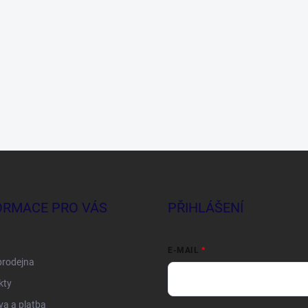
ORMACE PRO VÁS
PŘIHLÁŠENÍ
E-MAIL
prodejna
kty
a a platba