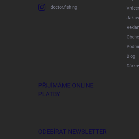
doctor.fishing
Vrácen
Jak ov
Rekla
Obcho
Podmí
Blog
Dárko
PŘIJÍMÁME ONLINE
PLATBY
ODEBÍRAT NEWSLETTER