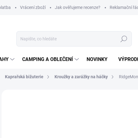
platba
Vrácení zboží
Jak ověřujeme recenze?
Reklamační řá
Hledat
AHY
CAMPING A OBLEČENÍ
NOVINKY
VÝPROD
Kaprařská bižuterie
Kroužky a zarážky na háčky
RidgeMonk
Neohodnoceno
Podrobnosti hodnocení
ZNAČKA
1
Měr
Z
cena