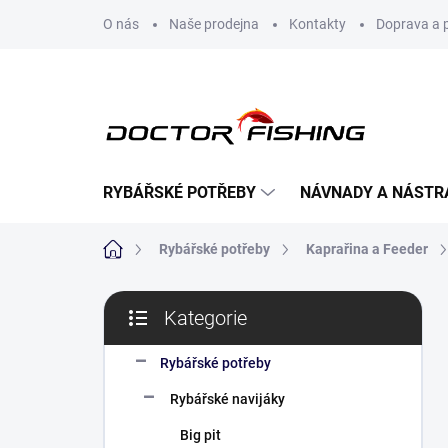
Přejít
O nás
Naše prodejna
Kontakty
Doprava a 
na
obsah
RYBÁŘSKÉ POTŘEBY
NÁVNADY A NÁSTR
Domů
Rybářské potřeby
Kaprařina a Feeder
P
Kategorie
o
Přeskočit
s
kategorie
t
Rybářské potřeby
r
Rybářské navijáky
a
n
Big pit