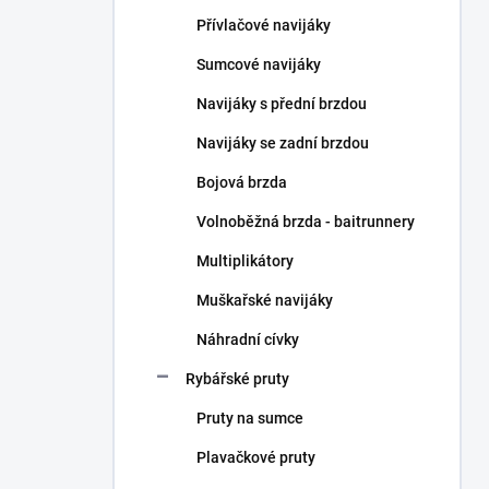
n
Přívlačové navijáky
í
p
Sumcové navijáky
a
n
Navijáky s přední brzdou
e
Navijáky se zadní brzdou
l
Bojová brzda
Volnoběžná brzda - baitrunnery
Multiplikátory
Muškařské navijáky
Náhradní cívky
Rybářské pruty
Pruty na sumce
Plavačkové pruty