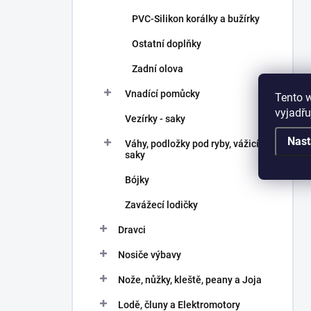
PVC-Silikon korálky a bužírky
Ostatní doplňky
Zadní olova
Vnadící pomůcky
Tento 
vyjadřu
Vezírky - saky
Nast
Váhy, podložky pod ryby, vážicí
saky
Bójky
Zavážecí lodičky
Dravci
Nosiče výbavy
Nože, nůžky, kleště, peany a Joja
Lodě, čluny a Elektromotory