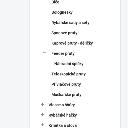
Biče
Bolognesky
Rybářské sady a sety
Spodové pruty
Kaprové pruty - děličky
Feeder pruty
Náhradní špičky
Teleskopické pruty
Přívlačové pruty
Muškařské pruty
Vlasce a šňůry
Rybářské háčky
Krmítka a olova