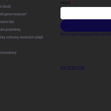
HESLO
í zboží
ěřujeme recenze?
mační řád
dní podmínky
Nová registrace
Zapomenuté hes
nky ochrany osobních údajů
vé poukazy
FACEBOOK