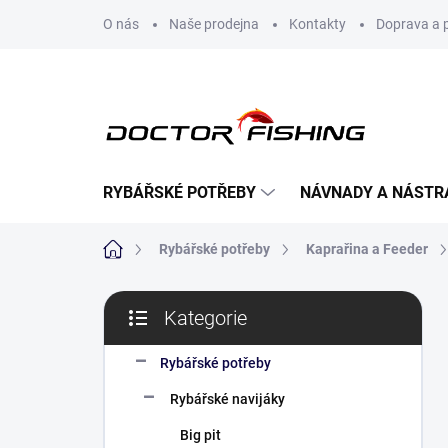
Přejít
O nás
Naše prodejna
Kontakty
Doprava a 
na
obsah
RYBÁŘSKÉ POTŘEBY
NÁVNADY A NÁSTR
Domů
Rybářské potřeby
Kaprařina a Feeder
P
Kategorie
o
Přeskočit
s
kategorie
t
Rybářské potřeby
r
Rybářské navijáky
a
n
Big pit