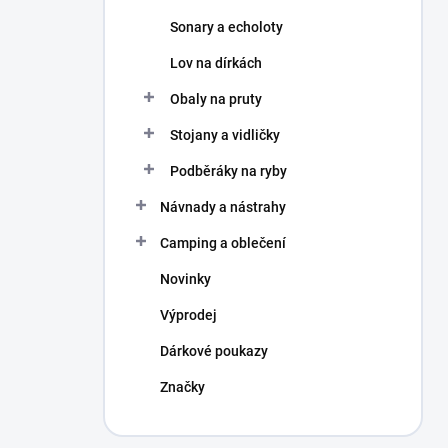
Sonary a echoloty
Lov na dírkách
Obaly na pruty
Stojany a vidličky
Podběráky na ryby
Návnady a nástrahy
Camping a oblečení
Novinky
Výprodej
Dárkové poukazy
Značky