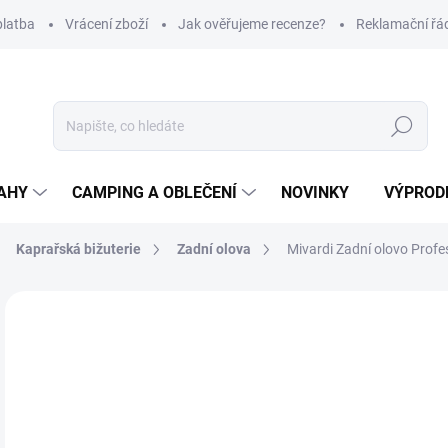
platba
Vrácení zboží
Jak ověřujeme recenze?
Reklamační řá
Hledat
AHY
CAMPING A OBLEČENÍ
NOVINKY
VÝPROD
Kaprařská bižuterie
Zadní olova
Mivardi Zadní olovo Prof
Neohodnoceno
Podrobnosti hodnocení
ZNAČKA
1
Měr
Z
cena