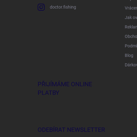
doctor.fishing
Vrácen
Jak ov
Rekla
Obcho
Podmí
Blog
Dárko
PŘIJÍMÁME ONLINE
PLATBY
ODEBÍRAT NEWSLETTER