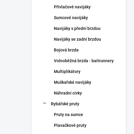
n
Přívlačové navijáky
í
p
Sumcové navijáky
a
n
Navijáky s přední brzdou
e
Navijáky se zadní brzdou
l
Bojová brzda
Volnoběžná brzda - baitrunnery
Multiplikátory
Muškařské navijáky
Náhradní cívky
Rybářské pruty
Pruty na sumce
Plavačkové pruty