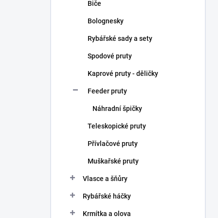
Biče
Bolognesky
Rybářské sady a sety
Spodové pruty
Kaprové pruty - děličky
Feeder pruty
Náhradní špičky
Teleskopické pruty
Přívlačové pruty
Muškařské pruty
Vlasce a šňůry
Rybářské háčky
Krmítka a olova