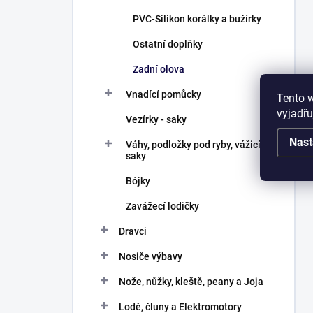
PVC-Silikon korálky a bužírky
Ostatní doplňky
Zadní olova
Vnadící pomůcky
Tento 
vyjadřu
Vezírky - saky
Nast
Váhy, podložky pod ryby, vážicí
saky
Bójky
Zavážecí lodičky
Dravci
Nosiče výbavy
Nože, nůžky, kleště, peany a Joja
Lodě, čluny a Elektromotory