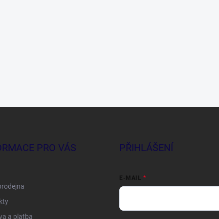
ORMACE PRO VÁS
PŘIHLÁŠENÍ
E-MAIL
prodejna
kty
a a platba