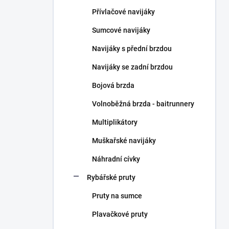
n
Přívlačové navijáky
í
p
Sumcové navijáky
a
n
Navijáky s přední brzdou
e
Navijáky se zadní brzdou
l
Bojová brzda
Volnoběžná brzda - baitrunnery
Multiplikátory
Muškařské navijáky
Náhradní cívky
Rybářské pruty
Pruty na sumce
Plavačkové pruty