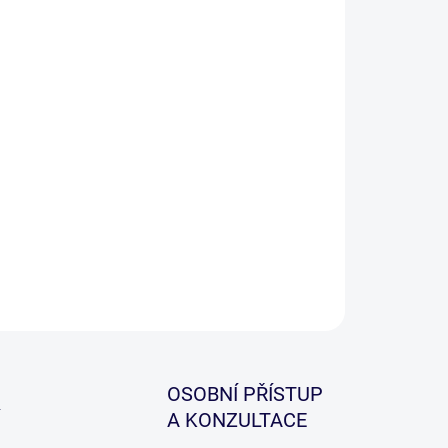
−
+
Přidat do košíku
há jehla se záklopkou pro univerzální použití s
onomickým madlem pro pevný úchop.
ILNÍ INFORMACE
ZEPTAT SE
HLÍDAT
OSOBNÍ PŘÍSTUP
A KONZULTACE