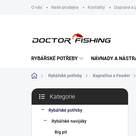
Přejít
O nás
Naše prodejna
Kontakty
Doprava a 
na
obsah
RYBÁŘSKÉ POTŘEBY
NÁVNADY A NÁSTR
Domů
Rybářské potřeby
Kaprařina a Feeder
P
Kategorie
o
Přeskočit
s
kategorie
t
Rybářské potřeby
r
Rybářské navijáky
a
n
Big pit