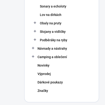
Sonary a echoloty
Lov na dírkách
Obaly na pruty
Stojany a vidličky
Podběráky na ryby
Návnady a nástrahy
Camping a oblečení
Novinky
Výprodej
Dárkové poukazy
Značky