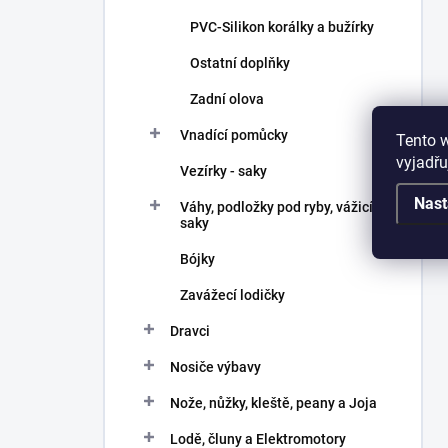
PVC-Silikon korálky a bužírky
Ostatní doplňky
Zadní olova
Vnadící pomůcky
Tento 
vyjadřu
Vezírky - saky
Nast
Váhy, podložky pod ryby, vážicí
saky
Bójky
Zavážecí lodičky
Dravci
Nosiče výbavy
Nože, nůžky, kleště, peany a Joja
Lodě, čluny a Elektromotory