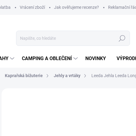
platba
Vrácení zboží
Jak ověřujeme recenze?
Reklamační řá
Hledat
AHY
CAMPING A OBLEČENÍ
NOVINKY
VÝPROD
Kaprařská bižuterie
Jehly a vrtáky
Leeda Jehla Leeda Long
Neohodnoceno
Podrobnosti hodnocení
ZNAČKA
89
Měr
SK
cena