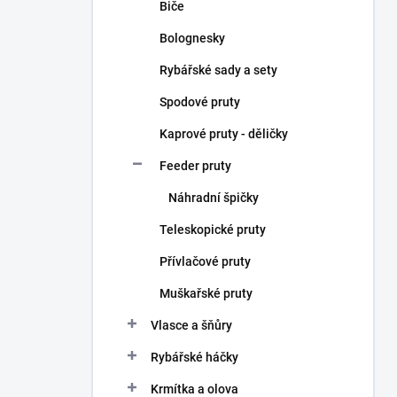
Biče
Bolognesky
Rybářské sady a sety
Spodové pruty
Kaprové pruty - děličky
Feeder pruty
Náhradní špičky
Teleskopické pruty
Přívlačové pruty
Muškařské pruty
Vlasce a šňůry
Rybářské háčky
Krmítka a olova