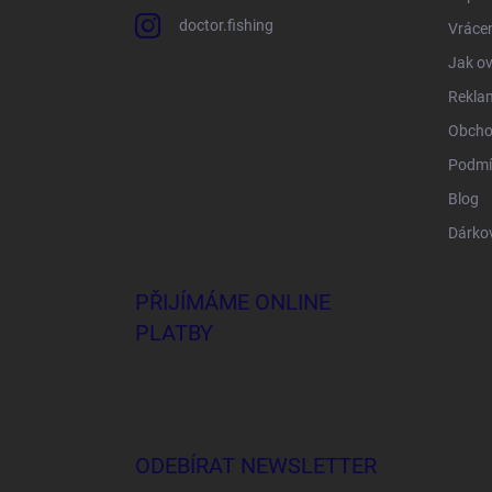
doctor.fishing
Vrácen
Jak ov
Rekla
Obcho
Podmí
Blog
Dárko
PŘIJÍMÁME ONLINE
PLATBY
ODEBÍRAT NEWSLETTER