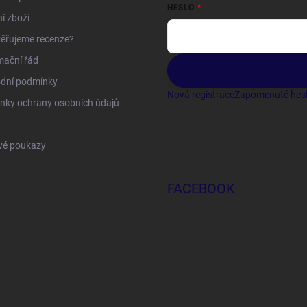
HESLO
í zboží
ěřujeme recenze?
mační řád
dní podmínky
Nová registrace
Zapomenuté hes
nky ochrany osobních údajů
vé poukazy
FACEBOOK