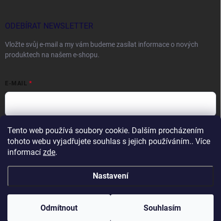
ODEBÍRAT NEWSLETTER
Vložte svůj e-mail a my vám budeme zasílat informace o nových
produktech na našem e-shopu.
E-MAIL
Tento web používá soubory cookie. Dalším procházením
Vložením e-mailu souhlasíte s
podmínkami ochrany osobních údajů
tohoto webu vyjadřujete souhlas s jejich používáním.. Více
Přihlásit se
informací
zde
.
Nastavení
Copyright 2026
DOCTORFISHING.CZ
. Všechna práva vyhrazena.
Odmítnout
Souhlasím
Vytvořil Shoptet