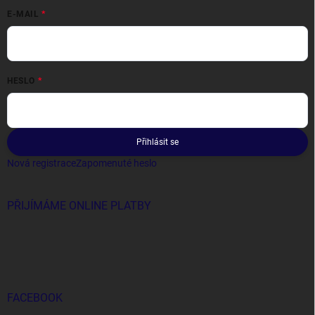
E-MAIL
HESLO
Přihlásit se
Nová registrace
Zapomenuté heslo
PŘIJÍMÁME ONLINE PLATBY
FACEBOOK