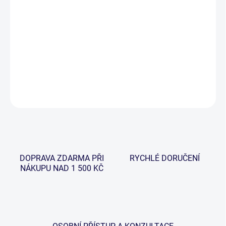
−
+
Přidat do košíku
Jemná jehla se záklopkou s ergonomickým madlem pro pevný
úchop.
DETAILNÍ INFORMACE
ZEPTAT SE
HLÍDAT
DOPRAVA ZDARMA PŘI
RYCHLÉ DORUČENÍ
NÁKUPU NAD 1 500 KČ