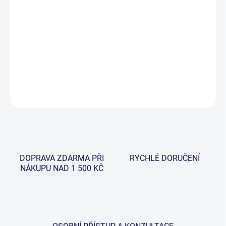
−
+
Přidat do košíku
Univerzální jehla s hrotem bez záměčku a s ergonomickým
madlem pro pevný úchop.
DETAILNÍ INFORMACE
ZEPTAT SE
HLÍDAT
DOPRAVA ZDARMA PŘI
RYCHLÉ DORUČENÍ
NÁKUPU NAD 1 500 KČ