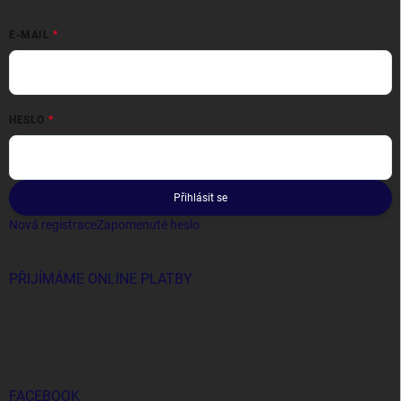
E-MAIL
HESLO
Přihlásit se
Nová registrace
Zapomenuté heslo
PŘIJÍMÁME ONLINE PLATBY
FACEBOOK