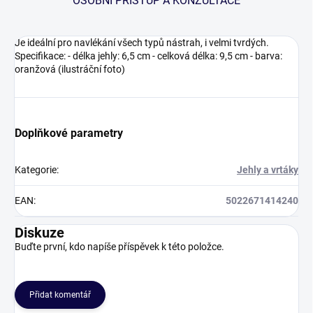
OSOBNÍ PŘÍSTUP A KONZULTACE
Je ideální pro navlékání všech typů nástrah, i velmi tvrdých.
Specifikace: - délka jehly: 6,5 cm - celková délka: 9,5 cm - barva:
oranžová (ilustráční foto)
Doplňkové parametry
Kategorie
:
Jehly a vrtáky
EAN
:
5022671414240
Diskuze
Buďte první, kdo napíše příspěvek k této položce.
Přidat komentář