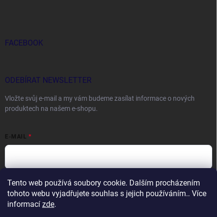
FACEBOOK
ODEBÍRAT NEWSLETTER
Vložte svůj e-mail a my vám budeme zasílat informace o nových
produktech na našem e-shopu.
E-MAIL
Tento web používá soubory cookie. Dalším procházením
Vložením e-mailu souhlasíte s
podmínkami ochrany osobních údajů
tohoto webu vyjadřujete souhlas s jejich používáním.. Více
Přihlásit se
informací
zde
.