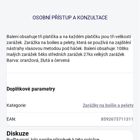
OSOBNÍ PŘÍSTUP A KONZULTACE
Balení obsahuje tři platíčka a na každém platíčku jsou tři velikosti
zarážek. Zarážka na boilies a pelety, která se používá na zajištění
nástrahy vlasovou metodou pod háček. Balení obsahuje: 108ks
malých zarážek 54ks středních zarážek 27ks velkých zarážek
Barva: oranžová, žlutá a červená
Doplňkové parametry
Kategorie
:
Zarážky na boilie a pelety
EAN
:
8592673711311
Diskuze
Buďte první, kdo napíše příspěvek k této položce.